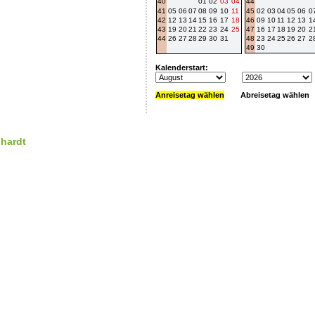
40
01
02
03
04
44
41
05
06
07
08
09
10
11
45
02
03
04
05
06
0
42
12
13
14
15
16
17
18
46
09
10
11
12
13
1
43
19
20
21
22
23
24
25
47
16
17
18
19
20
2
44
26
27
28
29
30
31
48
23
24
25
26
27
2
49
30
Kalenderstart:
Anreisetag wählen
Abreisetag wählen
nhardt