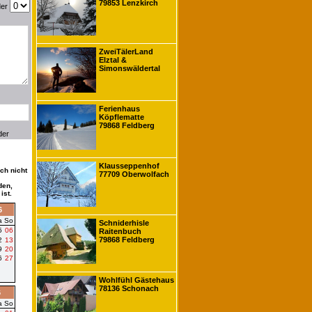
79853 Lenzkirch
der
ZweiTälerLand
Elztal &
Simonswäldertal
Ferienhaus
Köpflematte
79868 Feldberg
der
Klausseppenhof
ch nicht
77709 Oberwolfach
den,
ist.
6
a
So
Schniderhisle
5
06
Raitenbuch
79868 Feldberg
2
13
9
20
6
27
Wohlfühl Gästehaus
78136 Schonach
6
a
So