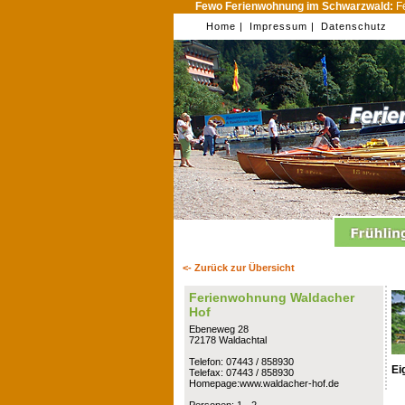
Fewo Ferienwohnung im Schwarzwald:
Fe
Home |
Impressum |
Datenschutz
<- Zurück zur Übersicht
Ferienwohnung Waldacher
Hof
Ebeneweg 28
72178 Waldachtal
Telefon: 07443 / 858930
Ei
Telefax: 07443 / 858930
Homepage:www.waldacher-hof.de