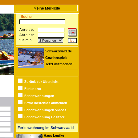
Meine Merkliste
Suche
Anreise:
Abreise:
für min.
Schwarzwald.de
Gewinnspiel:
Jetzt mitmachen!
Zurück zur Übersicht
Ferienorte
Ferienwohnungen
Fewo kostenlos anmelden
Ferienwohnungen Videos
Ferienwohnung Besitzer
Ferienwohnung im Schwarzwald
Haus Leufke