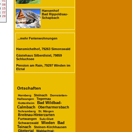
01
7
08
4
15
Hansenhof
1
22
Bad Rippoldsau-
8
29
Schapbach
...mehr Ferienwohnungen
Hansmichelhof, 79263 Simonswald
Gästehaus Silberdistel, 79859
Schluchsee
Pension am Rain, 79297 Winden im
Elztal
Ortschaften
Steinach
Hornberg
Dornstetten-
Tegernau
Hallwangen
Bad Wildbad-
Gottenheim
Calmbach
Oberharmersbach
Schramberg
St. Märgen
Breitnau-Hinterzarten
Furtwangen
Sulz-Glatt
Wieden
Bad
Schwarzwald
Teinach
Steinen-Kirchhausen
Glottertal
Waldachtal-