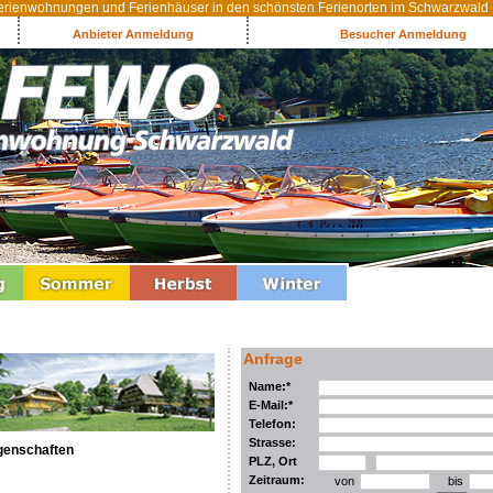
rienwohnungen und Ferienhäuser in den schönsten Ferienorten im Schwarzwald
Anbieter Anmeldung
Besucher Anmeldung
Anfrage
Name:*
E-Mail:*
Telefon:
Strasse:
genschaften
PLZ, Ort
Zeitraum:
von
bis