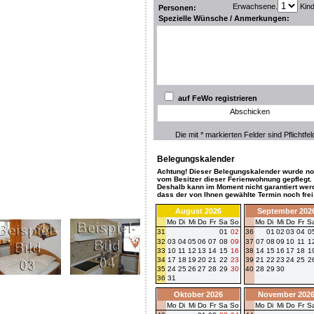
Erwachsene.
Kin
Personen:
Spezielle Wünsche / Anmerkungen:
auf FeWo registrieren
Abschicken
Die mit * markierten Felder sind Pflichtfel
Belegungskalender
Achtung! Dieser Belegungskalender wurde no
vom Besitzer dieser Ferienwohnung gepflegt.
Deshalb kann im Moment nicht garantiert wer
dass der von Ihnen gewählte Termin noch frei 
August 2026
September 202
Mo
Di
Mi
Do
Fr
Sa
So
Mo
Di
Mi
Do
Fr
S
31
01
02
36
01
02
03
04
0
32
03
04
05
06
07
08
09
37
07
08
09
10
11
1
33
10
11
12
13
14
15
16
38
14
15
16
17
18
1
34
17
18
19
20
21
22
23
39
21
22
23
24
25
2
35
24
25
26
27
28
29
30
40
28
29
30
36
31
Oktober 2026
November 202
Mo
Di
Mi
Do
Fr
Sa
So
Mo
Di
Mi
Do
Fr
S