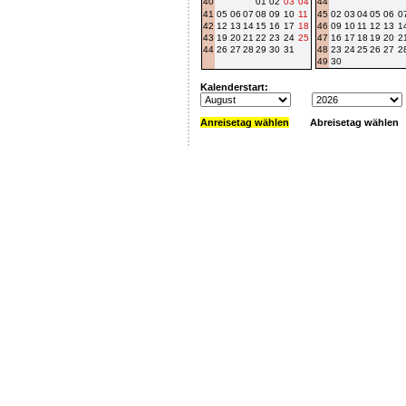
40
01
02
03
04
44
41
05
06
07
08
09
10
11
45
02
03
04
05
06
0
42
12
13
14
15
16
17
18
46
09
10
11
12
13
1
43
19
20
21
22
23
24
25
47
16
17
18
19
20
2
44
26
27
28
29
30
31
48
23
24
25
26
27
2
49
30
Kalenderstart:
Anreisetag wählen
Abreisetag wählen