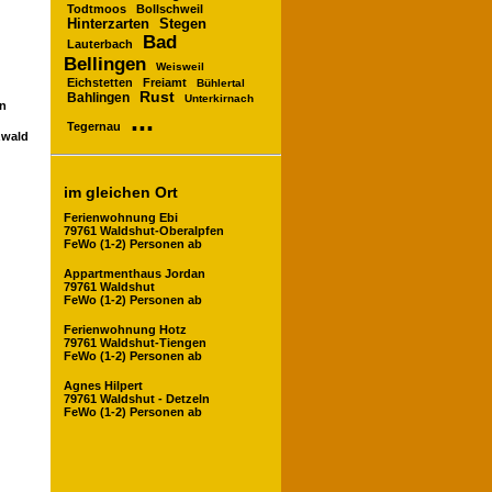
Todtmoos
Bollschweil
Hinterzarten
Stegen
Bad
Lauterbach
Bellingen
Weisweil
Eichstetten
Freiamt
Bühlertal
Rust
Bahlingen
Unterkirnach
en
...
Tegernau
zwald
im gleichen Ort
Ferienwohnung Ebi
79761 Waldshut-Oberalpfen
FeWo (1-2) Personen ab
Appartmenthaus Jordan
79761 Waldshut
FeWo (1-2) Personen ab
Ferienwohnung Hotz
79761 Waldshut-Tiengen
FeWo (1-2) Personen ab
Agnes Hilpert
79761 Waldshut - Detzeln
FeWo (1-2) Personen ab