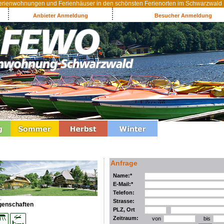
rienwohnungen und Ferienhäuser in den schönsten Ferienorten im Schwarzwald
Anbieter Anmeldung
Besucher Anmeldung
Anfrage
Name:*
E-Mail:*
Telefon:
.
Strasse:
genschaften
PLZ, Ort
Zeitraum:
von
bis