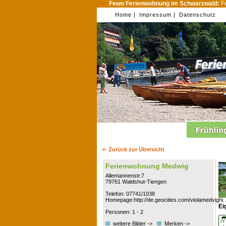
Fewo Ferienwohnung im Schwarzwald:
Fe
Home |
Impressum |
Datenschutz
<- Zurück zur Übersicht
Ferienwohnung Medwig
Allemannenstr.7
79761 Waldshut-Tiengen
Telefon: 07741/1038
Homepage:http://de.geocities.com/violamedvighi..
Ei
Personen: 1 - 2
weitere Bilder ->
Merken ->