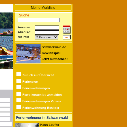
Meine Merkliste
Suche
Anreise:
Abreise:
für min.
Schwarzwald.de
Gewinnspiel:
Jetzt mitmachen!
Zurück zur Übersicht
Ferienorte
Ferienwohnungen
Fewo kostenlos anmelden
Ferienwohnungen Videos
Ferienwohnung Besitzer
Ferienwohnung im Schwarzwald
Haus Leufke