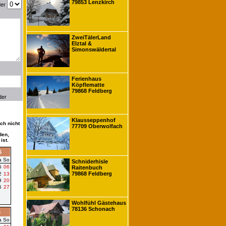
79853 Lenzkirch
der
ZweiTälerLand
Elztal &
Simonswäldertal
Ferienhaus
Köpflematte
79868 Feldberg
der
Klausseppenhof
ch nicht
77709 Oberwolfach
den,
ist.
6
a
So
Schniderhisle
5
06
Raitenbuch
79868 Feldberg
2
13
9
20
6
27
Wohlfühl Gästehaus
78136 Schonach
6
a
So