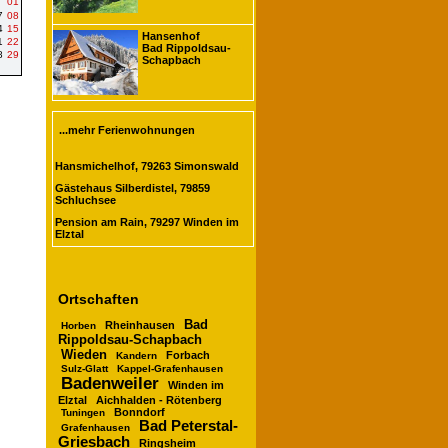
01
7
08
4
15
Hansenhof
1
22
Bad Rippoldsau-
8
29
Schapbach
...mehr Ferienwohnungen
Hansmichelhof, 79263 Simonswald
Gästehaus Silberdistel, 79859
Schluchsee
Pension am Rain, 79297 Winden im
Elztal
Ortschaften
Bad
Rheinhausen
Horben
Rippoldsau-Schapbach
Wieden
Forbach
Kandern
Sulz-Glatt
Kappel-Grafenhausen
Badenweiler
Winden im
Elztal
Aichhalden - Rötenberg
Bonndorf
Tuningen
Bad Peterstal-
Grafenhausen
Griesbach
Ringsheim