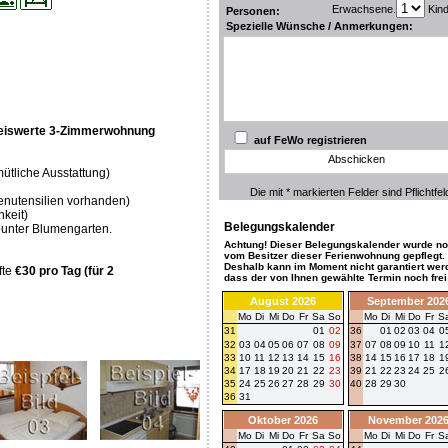
Erwachsene.
Kin
Personen:
Spezielle Wünsche / Anmerkungen:
reiswerte 3-Zimmerwohnung
auf FeWo registrieren
Abschicken
ütliche Ausstattung)
Die mit * markierten Felder sind Pflichtfel
enutensilien vorhanden)
keit)
Belegungskalender
 bunter Blumengarten.
Achtung! Dieser Belegungskalender wurde no
vom Besitzer dieser Ferienwohnung gepflegt.
Deshalb kann im Moment nicht garantiert wer
fte
€30 pro Tag (für 2
dass der von Ihnen gewählte Termin noch frei 
August 2026
September 202
Mo
Di
Mi
Do
Fr
Sa
So
Mo
Di
Mi
Do
Fr
S
31
01
02
36
01
02
03
04
0
32
03
04
05
06
07
08
09
37
07
08
09
10
11
1
33
10
11
12
13
14
15
16
38
14
15
16
17
18
1
34
17
18
19
20
21
22
23
39
21
22
23
24
25
2
35
24
25
26
27
28
29
30
40
28
29
30
36
31
Oktober 2026
November 202
Mo
Di
Mi
Do
Fr
Sa
So
Mo
Di
Mi
Do
Fr
S