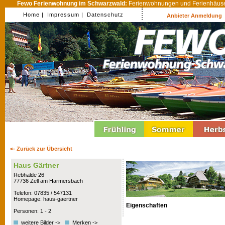
Fewo Ferienwohnung im Schwarzwald:
Ferienwohnungen und Ferienhäuser
Home |
Impressum |
Datenschutz
Anbieter Anmeldung
<- Zurück zur Übersicht
Haus Gärtner
Rebhalde 26
77736 Zell am Harmersbach
Telefon: 07835 / 547131
Homepage: haus-gaertner
Eigenschaften
Personen: 1 - 2
weitere Bilder ->
Merken ->