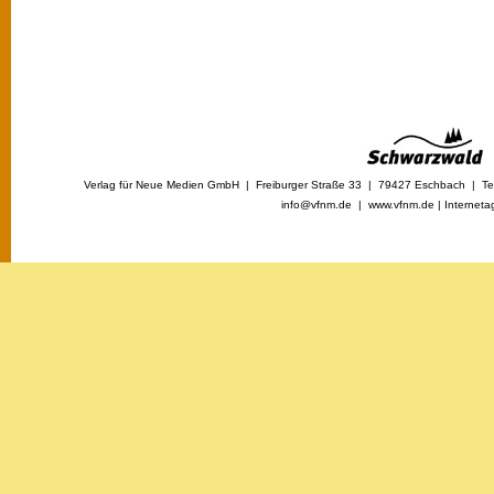
Verlag für Neue Medien GmbH | Freiburger Straße 33 | 79427 Eschbach | Tel
info@vfnm.de |
www.vfnm.de
|
Interneta