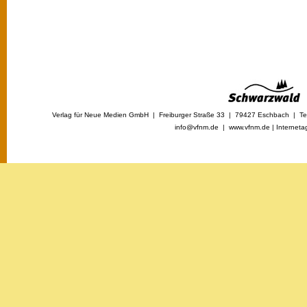
Verlag für Neue Medien GmbH | Freiburger Straße 33 | 79427 Eschbach | Tel
info@vfnm.de |
www.vfnm.de
|
Interneta