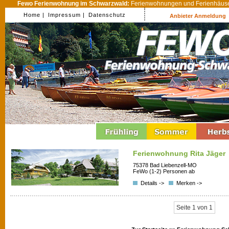
Fewo Ferienwohnung im Schwarzwald:
Ferienwohnungen und Ferienhäuser
Home |
Impressum |
Datenschutz
Anbieter Anmeldung
Ferienwohnung Rita Jäger
75378 Bad Liebenzell-MO
FeWo (1-2) Personen ab
Details ->
Merken ->
Seite 1 von 1