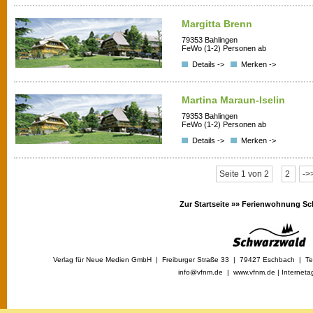
Margitta Brenn
79353 Bahlingen
FeWo (1-2) Personen ab
Details ->
Merken ->
Martina Maraun-Iselin
79353 Bahlingen
FeWo (1-2) Personen ab
Details ->
Merken ->
Seite 1 von 2
2
->
Zur Startseite »»
Ferienwohnung Sc
Verlag für Neue Medien GmbH | Freiburger Straße 33 | 79427 Eschbach | Tel
info@vfnm.de |
www.vfnm.de
|
Interneta