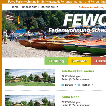
Fewo Ferienwohnung im Schwarzwald:
Ferienwohnungen und Ferienhäuser
Home |
Impressum |
Datenschutz
Anbieter Anmeldung
Adelheid Breisacher
79353 Bahlingen
FeWo (1-2) Personen ab
Details ->
Merken ->
Anna Koch
79353 Bahlingen
FeWo (1-2) Personen ab