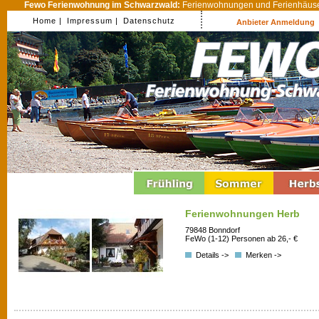
Fewo Ferienwohnung im Schwarzwald:
Ferienwohnungen und Ferienhäuser
Home |
Impressum |
Datenschutz
Anbieter Anmeldung
Ferienwohnungen Herb
79848 Bonndorf
FeWo (1-12) Personen ab 26,- €
Details ->
Merken ->