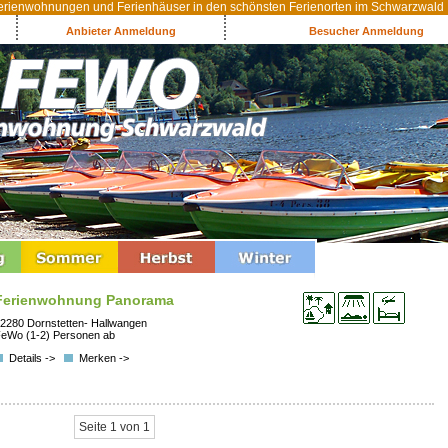
rienwohnungen und Ferienhäuser in den schönsten Ferienorten im Schwarzwald
Anbieter Anmeldung
Besucher Anmeldung
Ferienwohnung Panorama
2280 Dornstetten- Hallwangen
eWo (1-2) Personen ab
Details ->
Merken ->
Seite 1 von 1