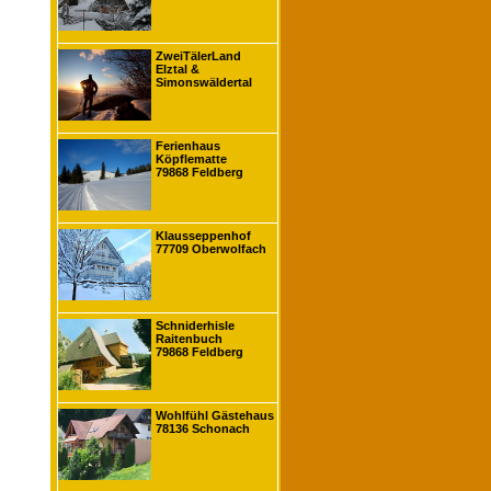
ZweiTälerLand
Elztal &
Simonswäldertal
Ferienhaus
Köpflematte
79868 Feldberg
Klausseppenhof
77709 Oberwolfach
Schniderhisle
Raitenbuch
79868 Feldberg
Wohlfühl Gästehaus
78136 Schonach