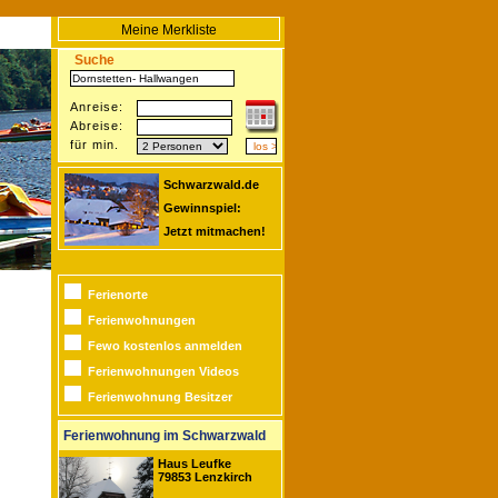
Meine Merkliste
Suche
Anreise:
Abreise:
für min.
Schwarzwald.de
Gewinnspiel:
Jetzt mitmachen!
Ferienorte
Ferienwohnungen
Fewo kostenlos anmelden
Ferienwohnungen Videos
Ferienwohnung Besitzer
Ferienwohnung im Schwarzwald
Haus Leufke
79853 Lenzkirch