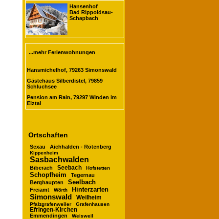
Hansenhof
Bad Rippoldsau-
Schapbach
...mehr Ferienwohnungen
Hansmichelhof, 79263 Simonswald
Gästehaus Silberdistel, 79859
Schluchsee
Pension am Rain, 79297 Winden im
Elztal
Ortschaften
Sexau
Aichhalden - Rötenberg
Kippenheim
Sasbachwalden
Seebach
Biberach
Hofstetten
Schopfheim
Tegernau
Seelbach
Berghaupten
Hinterzarten
Freiamt
Wörth
Simonswald
Weilheim
Pfalzgrafenweiler
Grafenhausen
Efringen-Kirchen
Emmendingen
Weisweil