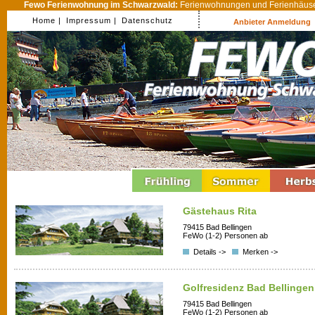
Fewo Ferienwohnung im Schwarzwald:
Ferienwohnungen und Ferienhäuser
Home |
Impressum |
Datenschutz
Anbieter Anmeldung
Gästehaus Rita
79415 Bad Bellingen
FeWo (1-2) Personen ab
Details ->
Merken ->
Golfresidenz Bad Bellingen
79415 Bad Bellingen
FeWo (1-2) Personen ab