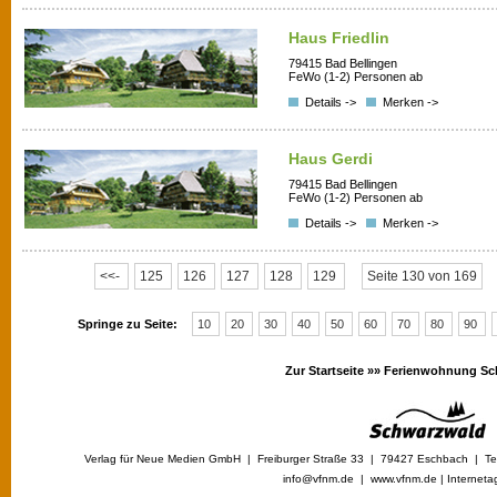
Haus Friedlin
79415 Bad Bellingen
FeWo (1-2) Personen ab
Details ->
Merken ->
Haus Gerdi
79415 Bad Bellingen
FeWo (1-2) Personen ab
Details ->
Merken ->
<<-
125
126
127
128
129
Seite 130 von 169
Springe zu Seite:
10
20
30
40
50
60
70
80
90
Zur Startseite »»
Ferienwohnung Sc
Verlag für Neue Medien GmbH | Freiburger Straße 33 | 79427 Eschbach | Tel
info@vfnm.de |
www.vfnm.de
|
Interneta