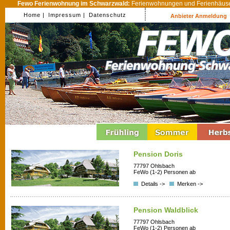
Fewo Ferienwohnung im Schwarzwald:
Ferienwohnungen und Ferienhäuser
Home |
Impressum |
Datenschutz
Anbieter Anmeldung
Pension Doris
77797 Ohlsbach
FeWo (1-2) Personen ab
Details ->
Merken ->
Pension Waldblick
77797 Ohlsbach
FeWo (1-2) Personen ab