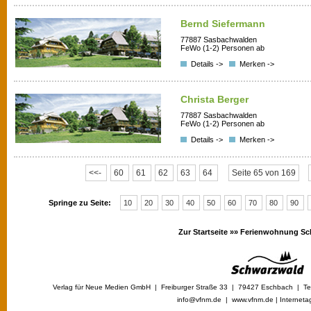
Bernd Siefermann
77887 Sasbachwalden
FeWo (1-2) Personen ab
Details ->
Merken ->
Christa Berger
77887 Sasbachwalden
FeWo (1-2) Personen ab
Details ->
Merken ->
<<-
60
61
62
63
64
Seite 65 von 169
Springe zu Seite:
10
20
30
40
50
60
70
80
90
Zur Startseite »»
Ferienwohnung Sc
Verlag für Neue Medien GmbH | Freiburger Straße 33 | 79427 Eschbach | Tel
info@vfnm.de |
www.vfnm.de
|
Interneta