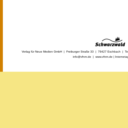
Verlag für Neue Medien GmbH | Freiburger Straße 33 | 79427 Eschbach | Tel
info@vfnm.de |
www.vfnm.de
|
Interneta