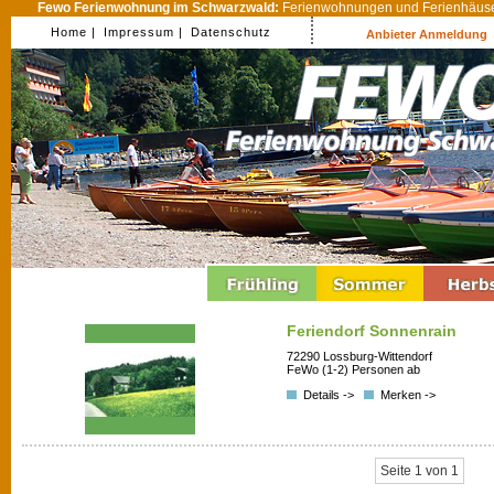
Fewo Ferienwohnung im Schwarzwald:
Ferienwohnungen und Ferienhäuser
Home |
Impressum |
Datenschutz
Anbieter Anmeldung
Feriendorf Sonnenrain
72290 Lossburg-Wittendorf
FeWo (1-2) Personen ab
Details ->
Merken ->
Seite 1 von 1