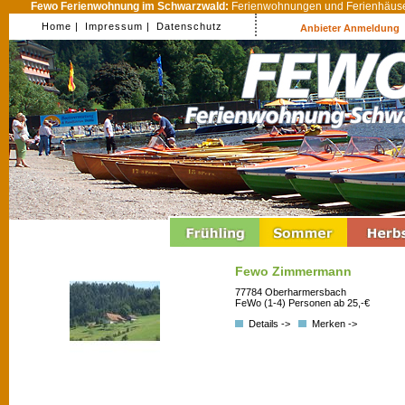
Fewo Ferienwohnung im Schwarzwald:
Ferienwohnungen und Ferienhäuser
Home |
Impressum |
Datenschutz
Anbieter Anmeldung
Fewo Zimmermann
77784 Oberharmersbach
FeWo (1-4) Personen ab 25,-€
Details ->
Merken ->