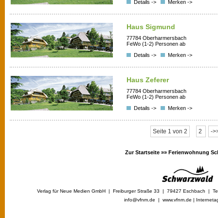
Details ->
Merken ->
Haus Sigmund
77784 Oberharmersbach
FeWo (1-2) Personen ab
Details ->
Merken ->
Haus Zeferer
77784 Oberharmersbach
FeWo (1-2) Personen ab
Details ->
Merken ->
Seite 1 von 2
2
->
Zur Startseite »»
Ferienwohnung Sc
Verlag für Neue Medien GmbH | Freiburger Straße 33 | 79427 Eschbach | Tel
info@vfnm.de |
www.vfnm.de
|
Interneta