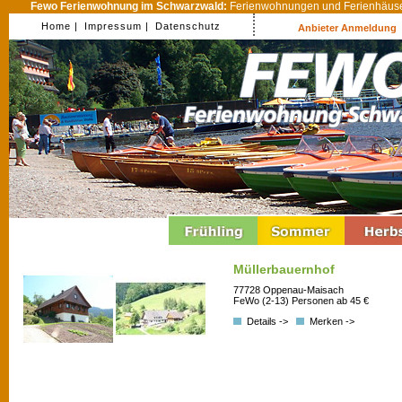
Fewo Ferienwohnung im Schwarzwald:
Ferienwohnungen und Ferienhäuser
Home |
Impressum |
Datenschutz
Anbieter Anmeldung
Müllerbauernhof
77728 Oppenau-Maisach
FeWo (2-13) Personen ab 45 €
Details ->
Merken ->