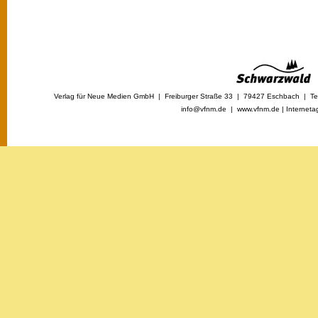
Verlag für Neue Medien GmbH | Freiburger Straße 33 | 79427 Eschbach | Tel
info@vfnm.de |
www.vfnm.de
|
Interneta