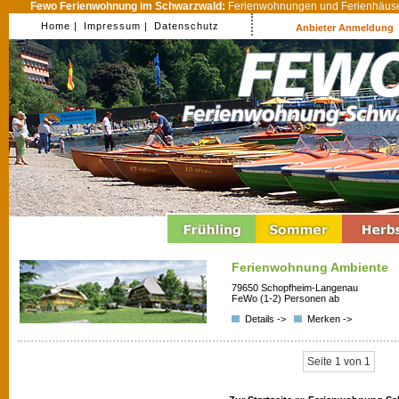
Fewo Ferienwohnung im Schwarzwald:
Ferienwohnungen und Ferienhäuser
Home |
Impressum |
Datenschutz
Anbieter Anmeldung
Ferienwohnung Ambiente
79650 Schopfheim-Langenau
FeWo (1-2) Personen ab
Details ->
Merken ->
Seite 1 von 1