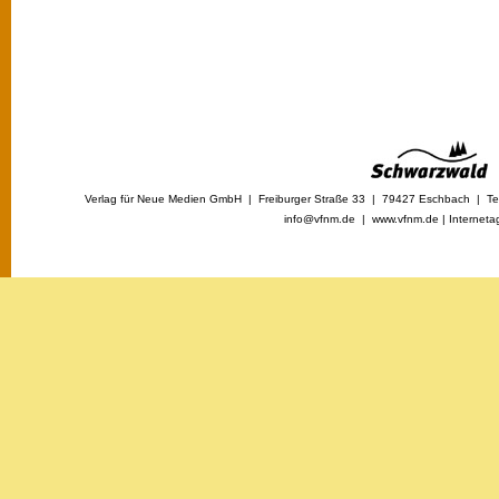
Verlag für Neue Medien GmbH | Freiburger Straße 33 | 79427 Eschbach | Tel
info@vfnm.de |
www.vfnm.de
|
Interneta