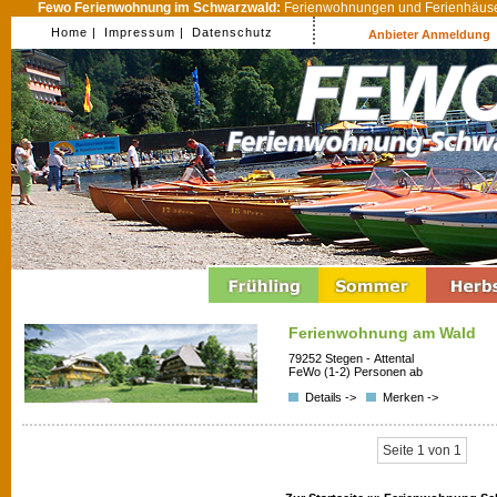
Fewo Ferienwohnung im Schwarzwald:
Ferienwohnungen und Ferienhäuser
Home |
Impressum |
Datenschutz
Anbieter Anmeldung
Ferienwohnung am Wald
79252 Stegen - Attental
FeWo (1-2) Personen ab
Details ->
Merken ->
Seite 1 von 1