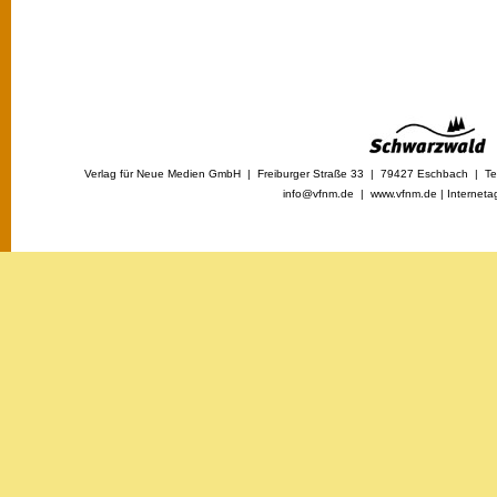
Verlag für Neue Medien GmbH | Freiburger Straße 33 | 79427 Eschbach | Tel
info@vfnm.de |
www.vfnm.de
|
Interneta