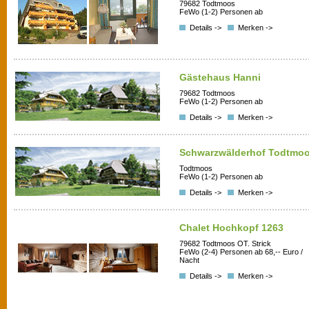
79682 Todtmoos
FeWo (1-2) Personen ab
Details ->
Merken ->
Gästehaus Hanni
79682 Todtmoos
FeWo (1-2) Personen ab
Details ->
Merken ->
Schwarzwälderhof Todtmo
Todtmoos
FeWo (1-2) Personen ab
Details ->
Merken ->
Chalet Hochkopf 1263
79682 Todtmoos OT. Strick
FeWo (2-4) Personen ab 68,-- Euro /
Nacht
Details ->
Merken ->