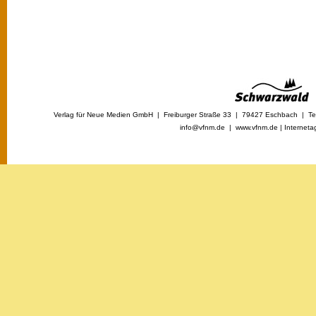
Verlag für Neue Medien GmbH | Freiburger Straße 33 | 79427 Eschbach | Tel
info@vfnm.de |
www.vfnm.de
|
Interneta