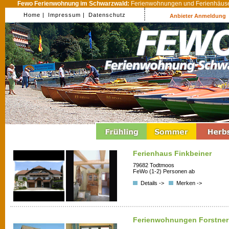
Fewo Ferienwohnung im Schwarzwald:
Ferienwohnungen und Ferienhäuser
Home |
Impressum |
Datenschutz
Anbieter Anmeldung
Ferienhaus Finkbeiner
79682 Todtmoos
FeWo (1-2) Personen ab
Details ->
Merken ->
Ferienwohnungen Forstner