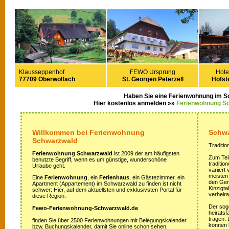
Klausseppenhof
FEWO Ursprung
Hote
77709 Oberwolfach
St. Georgen Peterzell
Hofste
Haben Sie eine Ferienwohnung im 
Hier kostenlos anmelden »»
Ferienwohnung S
Willkommen bei Ferienwohnung
Schwa
Schwarzwald
Traditio
Ferienwohnung Schwarzwald
ist 2009 der am häufigsten
Zum Teil
benutzte Begriff, wenn es um günstige, wunderschöne
traditi
Urlaube geht.
variiert
meisten
Eine
Ferienwohnung
, ein
Ferienhaus
, ein Gästezimmer, ein
den Gem
Apartment (Appartement) im Schwarzwald zu finden ist nicht
Kinzigta
schwer: Hier, auf dem aktuellsten und exklusivsten Portal für
verheira
diese Region:
Der sog
Fewo-Ferienwohnung-Schwarzwald.de
heirats
tragen.
finden Sie über 2500 Ferienwohnungen mit Belegungskalender
können 
bzw. Buchungskalender, damit Sie online schon sehen,