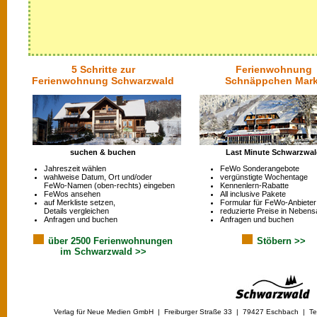
5 Schritte zur
Ferienwohnung
Ferienwohnung Schwarzwald
Schnäppchen Mark
suchen & buchen
Last Minute Schwarzwa
Jahreszeit wählen
FeWo Sonderangebote
wahlweise Datum, Ort und/oder
vergünstigte Wochentage
FeWo-Namen (oben-rechts) eingeben
Kennenlern-Rabatte
FeWos ansehen
All inclusive Pakete
auf Merkliste setzen,
Formular für FeWo-Anbieter
Details vergleichen
reduzierte Preise in Nebens
Anfragen und buchen
Anfragen und buchen
über 2500 Ferienwohnungen
Stöbern >>
im Schwarzwald >>
Verlag für Neue Medien GmbH | Freiburger Straße 33 | 79427 Eschbach | Tel