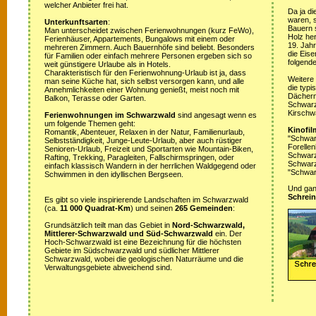
welcher Anbieter frei hat.
Da ja di
waren, s
Unterkunftsarten
:
Bauern 
Man unterscheidet zwischen Ferienwohnungen (kurz FeWo),
Holz her
Ferienhäuser, Appartements, Bungalows mit einem oder
19. Jah
mehreren Zimmern. Auch Bauernhöfe sind beliebt. Besonders
die Eis
für Familien oder einfach mehrere Personen ergeben sich so
folgende
weit günstigere Urlaube als in Hotels.
Charakteristisch für den Ferienwohnung-Urlaub ist ja, dass
Weitere
man seine Küche hat, sich selbst versorgen kann, und alle
die typ
Annehmlichkeiten einer Wohnung genießt, meist noch mit
Dächern
Balkon, Terasse oder Garten.
Schwarz
Kirschw
Ferienwohnungen im Schwarzwald
sind angesagt wenn es
um folgende Themen geht:
Kinofil
Romantik, Abenteuer, Relaxen in der Natur, Familienurlaub,
"Schwar
Selbstständigkeit, Junge-Leute-Urlaub, aber auch rüstiger
Forellen
Senioren-Urlaub, Freizeit und Sportarten wie Mountain-Biken,
Schwarzw
Rafting, Trekking, Paragleiten, Fallschirmspringen, oder
Schwarz
einfach klassisch Wandern in der herrlichen Waldgegend oder
"Schwar
Schwimmen in den idyllischen Bergseen.
Und ganz
Schrein
Es gibt so viele inspirierende Landschaften im Schwarzwald
(ca.
11 000 Quadrat-Km
) und seinen
265 Gemeinden
:
Grundsätzlich teilt man das Gebiet in
Nord-Schwarzwald,
Mittlerer-Schwarzwald und Süd-Schwarzwald
ein. Der
Hoch-Schwarzwald ist eine Bezeichnung für die höchsten
Gebiete im Südschwarzwald und südlicher Mittlerer
Schwarzwald, wobei die geologischen Naturräume und die
Verwaltungsgebiete abweichend sind.