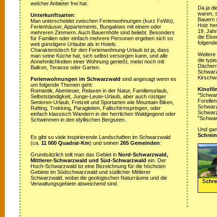
welcher Anbieter frei hat.
Da ja di
waren, s
Unterkunftsarten
:
Bauern 
Man unterscheidet zwischen Ferienwohnungen (kurz FeWo),
Holz her
Ferienhäuser, Appartements, Bungalows mit einem oder
19. Jah
mehreren Zimmern. Auch Bauernhöfe sind beliebt. Besonders
die Eis
für Familien oder einfach mehrere Personen ergeben sich so
folgende
weit günstigere Urlaube als in Hotels.
Charakteristisch für den Ferienwohnung-Urlaub ist ja, dass
Weitere
man seine Küche hat, sich selbst versorgen kann, und alle
die typ
Annehmlichkeiten einer Wohnung genießt, meist noch mit
Dächern
Balkon, Terasse oder Garten.
Schwarz
Kirschw
Ferienwohnungen im Schwarzwald
sind angesagt wenn es
um folgende Themen geht:
Kinofil
Romantik, Abenteuer, Relaxen in der Natur, Familienurlaub,
"Schwar
Selbstständigkeit, Junge-Leute-Urlaub, aber auch rüstiger
Forellen
Senioren-Urlaub, Freizeit und Sportarten wie Mountain-Biken,
Schwarzw
Rafting, Trekking, Paragleiten, Fallschirmspringen, oder
Schwarz
einfach klassisch Wandern in der herrlichen Waldgegend oder
"Schwar
Schwimmen in den idyllischen Bergseen.
Und ganz
Schrein
Es gibt so viele inspirierende Landschaften im Schwarzwald
(ca.
11 000 Quadrat-Km
) und seinen
265 Gemeinden
:
Grundsätzlich teilt man das Gebiet in
Nord-Schwarzwald,
Mittlerer-Schwarzwald und Süd-Schwarzwald
ein. Der
Hoch-Schwarzwald ist eine Bezeichnung für die höchsten
Gebiete im Südschwarzwald und südlicher Mittlerer
Schwarzwald, wobei die geologischen Naturräume und die
Verwaltungsgebiete abweichend sind.