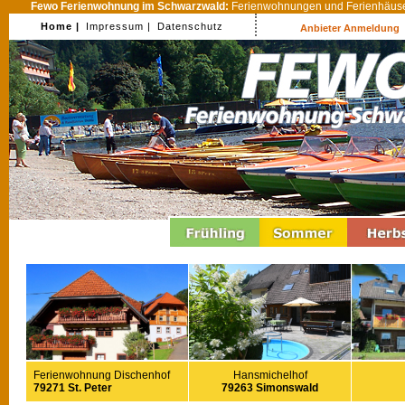
Fewo Ferienwohnung im Schwarzwald:
Ferienwohnungen und Ferienhäuser
Home |
Impressum |
Datenschutz
Anbieter Anmeldung
Ferienwohnung Dischenhof
Hansmichelhof
79271 St. Peter
79263 Simonswald