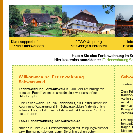
Klausseppenhof
FEWO Ursprung
Hote
77709 Oberwolfach
St. Georgen Peterzell
Hofste
Haben Sie eine Ferienwohnung im 
Hier kostenlos anmelden »»
Ferienwohnung S
Willkommen bei Ferienwohnung
Schwa
Schwarzwald
Traditio
Ferienwohnung Schwarzwald
ist 2009 der am häufigsten
Zum Teil
benutzte Begriff, wenn es um günstige, wunderschöne
traditi
Urlaube geht.
variiert
meisten
Eine
Ferienwohnung
, ein
Ferienhaus
, ein Gästezimmer, ein
den Gem
Apartment (Appartement) im Schwarzwald zu finden ist nicht
Kinzigta
schwer: Hier, auf dem aktuellsten und exklusivsten Portal für
verheira
diese Region:
Der sog
Fewo-Ferienwohnung-Schwarzwald.de
heirats
tragen.
finden Sie über 2500 Ferienwohnungen mit Belegungskalender
können 
bzw. Buchungskalender, damit Sie online schon sehen,