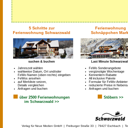
5 Schritte zur
Ferienwohnung
Ferienwohnung Schwarzwald
Schnäppchen Mark
suchen & buchen
Last Minute Schwarzwa
Jahreszeit wählen
FeWo Sonderangebote
wahlweise Datum, Ort und/oder
vergünstigte Wochentage
FeWo-Namen (oben-rechts) eingeben
Kennenlern-Rabatte
FeWos ansehen
All inclusive Pakete
auf Merkliste setzen,
Formular für FeWo-Anbieter
Details vergleichen
reduzierte Preise in Nebens
Anfragen und buchen
Anfragen und buchen
über 2500 Ferienwohnungen
Stöbern >>
im Schwarzwald >>
Verlag für Neue Medien GmbH | Freiburger Straße 33 | 79427 Eschbach | Tel