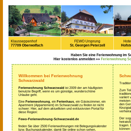
Klausseppenhof
FEWO Ursprung
Hote
77709 Oberwolfach
St. Georgen Peterzell
Hofste
Haben Sie eine Ferienwohnung im 
Hier kostenlos anmelden »»
Ferienwohnung S
Willkommen bei Ferienwohnung
Schwa
Schwarzwald
Traditio
Ferienwohnung Schwarzwald
ist 2009 der am häufigsten
Zum Teil
benutzte Begriff, wenn es um günstige, wunderschöne
traditi
Urlaube geht.
variiert
meisten
Eine
Ferienwohnung
, ein
Ferienhaus
, ein Gästezimmer, ein
den Gem
Apartment (Appartement) im Schwarzwald zu finden ist nicht
Kinzigta
schwer: Hier, auf dem aktuellsten und exklusivsten Portal für
verheira
diese Region:
Der sog
Fewo-Ferienwohnung-Schwarzwald.de
heirats
tragen.
finden Sie über 2500 Ferienwohnungen mit Belegungskalender
können 
bzw. Buchungskalender, damit Sie online schon sehen,