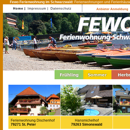
Fewo Ferienwohnung im Schwarzwald:
Ferienwohnungen und Ferienhäuser
Home |
Impressum |
Datenschutz
Anbieter Anmeldung
Ferienwohnung Dischenhof
Hansmichelhof
79271 St. Peter
79263 Simonswald