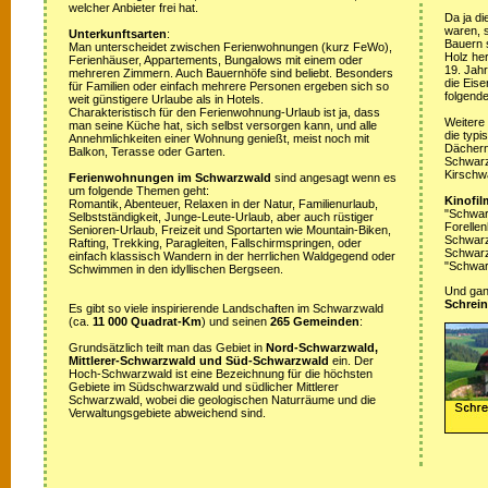
welcher Anbieter frei hat.
Da ja di
waren, s
Unterkunftsarten
:
Bauern 
Man unterscheidet zwischen Ferienwohnungen (kurz FeWo),
Holz her
Ferienhäuser, Appartements, Bungalows mit einem oder
19. Jah
mehreren Zimmern. Auch Bauernhöfe sind beliebt. Besonders
die Eis
für Familien oder einfach mehrere Personen ergeben sich so
folgende
weit günstigere Urlaube als in Hotels.
Charakteristisch für den Ferienwohnung-Urlaub ist ja, dass
Weitere
man seine Küche hat, sich selbst versorgen kann, und alle
die typ
Annehmlichkeiten einer Wohnung genießt, meist noch mit
Dächern
Balkon, Terasse oder Garten.
Schwarz
Kirschw
Ferienwohnungen im Schwarzwald
sind angesagt wenn es
um folgende Themen geht:
Kinofil
Romantik, Abenteuer, Relaxen in der Natur, Familienurlaub,
"Schwar
Selbstständigkeit, Junge-Leute-Urlaub, aber auch rüstiger
Forellen
Senioren-Urlaub, Freizeit und Sportarten wie Mountain-Biken,
Schwarzw
Rafting, Trekking, Paragleiten, Fallschirmspringen, oder
Schwarz
einfach klassisch Wandern in der herrlichen Waldgegend oder
"Schwar
Schwimmen in den idyllischen Bergseen.
Und ganz
Schrein
Es gibt so viele inspirierende Landschaften im Schwarzwald
(ca.
11 000 Quadrat-Km
) und seinen
265 Gemeinden
:
Grundsätzlich teilt man das Gebiet in
Nord-Schwarzwald,
Mittlerer-Schwarzwald und Süd-Schwarzwald
ein. Der
Hoch-Schwarzwald ist eine Bezeichnung für die höchsten
Gebiete im Südschwarzwald und südlicher Mittlerer
Schwarzwald, wobei die geologischen Naturräume und die
Verwaltungsgebiete abweichend sind.