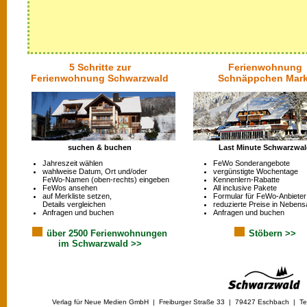
5 Schritte zur
Ferienwohnung
Ferienwohnung Schwarzwald
Schnäppchen Mark
suchen & buchen
Last Minute Schwarzwa
Jahreszeit wählen
FeWo Sonderangebote
wahlweise Datum, Ort und/oder
vergünstigte Wochentage
FeWo-Namen (oben-rechts) eingeben
Kennenlern-Rabatte
FeWos ansehen
All inclusive Pakete
auf Merkliste setzen,
Formular für FeWo-Anbieter
Details vergleichen
reduzierte Preise in Nebens
Anfragen und buchen
Anfragen und buchen
über 2500 Ferienwohnungen
Stöbern >>
im Schwarzwald >>
Verlag für Neue Medien GmbH | Freiburger Straße 33 | 79427 Eschbach | Tel