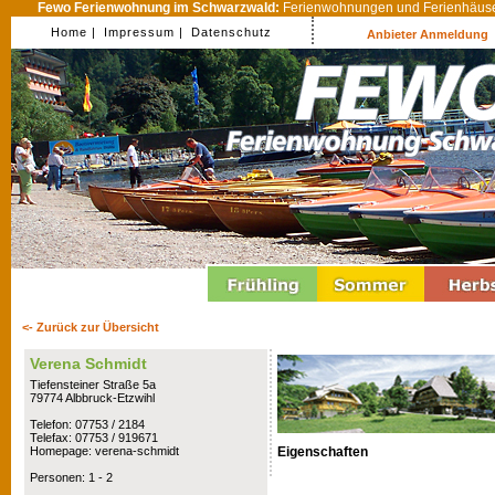
Fewo Ferienwohnung im Schwarzwald:
Ferienwohnungen und Ferienhäuser
Home |
Impressum |
Datenschutz
Anbieter Anmeldung
<- Zurück zur Übersicht
Verena Schmidt
Tiefensteiner Straße 5a
79774 Albbruck-Etzwihl
Telefon: 07753 / 2184
Telefax: 07753 / 919671
Eigenschaften
Homepage: verena-schmidt
Personen: 1 - 2