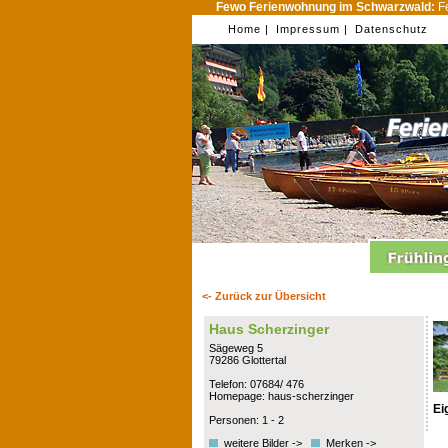
Fewo Ferienwohnung im Schwarzwald:
Fe
Home |
Impressum |
Datenschutz
<- Zurück zur Übersicht
Haus Scherzinger
Sägeweg 5
79286 Glottertal
Telefon: 07684/ 476
Homepage: haus-scherzinger
Ei
Personen: 1 - 2
weitere Bilder ->
Merken ->