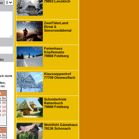
79853 Lenzkirch
der
ZweiTälerLand
Elztal &
Simonswäldertal
Ferienhaus
Köpflematte
79868 Feldberg
der
Klausseppenhof
ch nicht
77709 Oberwolfach
den,
ist.
6
a
So
Schniderhisle
5
06
Raitenbuch
79868 Feldberg
2
13
9
20
6
27
Wohlfühl Gästehaus
78136 Schonach
6
a
So