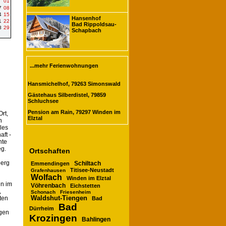
01
7
08
4
15
Hansenhof
1
22
Bad Rippoldsau-
8
29
Schapbach
...mehr Ferienwohnungen
Hansmichelhof, 79263 Simonswald
Gästehaus Silberdistel, 79859
Schluchsee
Pension am Rain, 79297 Winden im
Ort,
Elztal
n
les
ft -
nte
eg.
Ortschaften
berg
Schiltach
Emmendingen
Titisee-Neustadt
Grafenhausen
Wolfach
Winden im Elztal
en im
Vöhrenbach
Eichstetten
,
Schonach
Friesenheim
Waldshut-Tiengen
ten
Bad
Bad
Dürrheim
rgen
Krozingen
Bahlingen