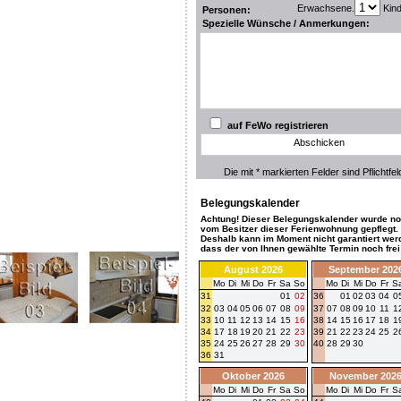
Erwachsene.
Kin
Personen:
Spezielle Wünsche / Anmerkungen:
auf FeWo registrieren
Abschicken
Die mit * markierten Felder sind Pflichtfel
Belegungskalender
Achtung! Dieser Belegungskalender wurde no
vom Besitzer dieser Ferienwohnung gepflegt.
Deshalb kann im Moment nicht garantiert wer
dass der von Ihnen gewählte Termin noch frei 
August 2026
September 202
Mo
Di
Mi
Do
Fr
Sa
So
Mo
Di
Mi
Do
Fr
S
31
01
02
36
01
02
03
04
0
32
03
04
05
06
07
08
09
37
07
08
09
10
11
1
33
10
11
12
13
14
15
16
38
14
15
16
17
18
1
34
17
18
19
20
21
22
23
39
21
22
23
24
25
2
35
24
25
26
27
28
29
30
40
28
29
30
36
31
Oktober 2026
November 202
Mo
Di
Mi
Do
Fr
Sa
So
Mo
Di
Mi
Do
Fr
S