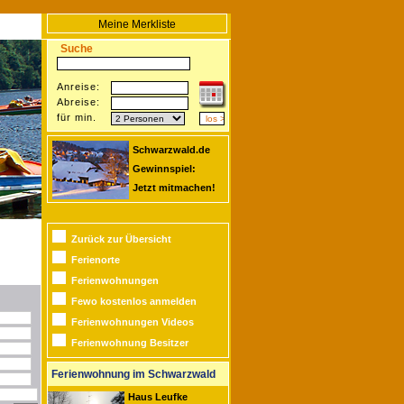
Meine Merkliste
Suche
Anreise:
Abreise:
für min.
Schwarzwald.de
Gewinnspiel:
Jetzt mitmachen!
Zurück zur Übersicht
Ferienorte
Ferienwohnungen
Fewo kostenlos anmelden
Ferienwohnungen Videos
Ferienwohnung Besitzer
Ferienwohnung im Schwarzwald
Haus Leufke