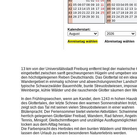
40
01
02
03
04
44
41
05
06
07
08
09
10
11
45
02
03
04
05
06
0
42
12
13
14
15
16
17
18
46
09
10
11
12
13
1
43
19
20
21
22
23
24
25
47
16
17
18
19
20
2
44
26
27
28
29
30
31
48
23
24
25
26
27
2
49
30
Kalenderstart:
Anreisetag wählen
Abreisetag wählen
13 km von der Universitätsstadt Freiburg entfernt liegt der malerische 
eingebettet zwischen sanft geschwungenen Hügeln und umgeben vo
den höchstgelegenen Reben Deutschlands. Das Glottertal ist ein idea
Wandergebiet in einmalig schöner und abwechslungsreicher Landscha
typische Schwarzwälder Bauernhöfe, bunte Streuobstwiesen, imposa
Weinberge, kühle Wälder und die rauschende Glotter säumen den W
In den Frühlingswochen, wenn am Kandel, dem 1243 m hohen Haus
des Glottertales, der letzte Schnee den warmen Sonnenstrahlen trotzt,
zeigt sich das Tal mit seinen vielen Streuobstwiesen in einer wahren
Blütenpracht. Der Feriensommer bietet vielerlei Aktivitäten: Schwimm
herrlich gelegenen Glottertäler Freibad, Wandern, Rad fahren, Angeln
Tennis, Minigolf, Gleitschirmfliegen und unzählige Ausflugsmöglichkei
locken aus dem Alltag heraus.
Die Farbenpracht des Herbstes mit den bunten Wäldern und Weinbe
lassen den Urlaub zu einem besonderen Naturerlebnis werden.