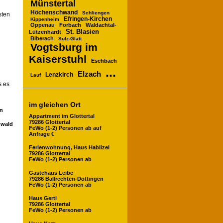
Münstertal
Höchenschwand
Schliengen
sten
Efringen-Kirchen
Kippenheim
Oppenau
Forbach
Waldachtal-
St. Blasien
Lützenhardt
Biberach
Sulz-Glatt
Vogtsburg im
Kaiserstuhl
Eschbach
...
Elzach
Lenzkirch
Lauf
s es
im gleichen Ort
en
Appartment im Glottertal
79286 Glottertal
zwald
FeWo (1-2) Personen ab auf
Anfrage €
Ferienwohnung, Haus Hablizel
79286 Glottertal
FeWo (1-2) Personen ab
Gästehaus Leibe
79286 Ballrechten-Dottingen
FeWo (1-2) Personen ab
Haus Gerti
79286 Glottertal
FeWo (1-2) Personen ab