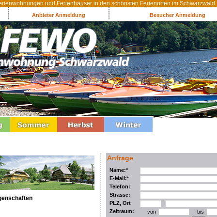
rienwohnungen und Ferienhäuser in den schönsten Ferienorten im Schwarzwald
Anbieter Anmeldung
Besucher Anmeldung
Anfrage
Name:*
E-Mail:*
Telefon:
Strasse:
genschaften
PLZ, Ort
Zeitraum:
von
bis