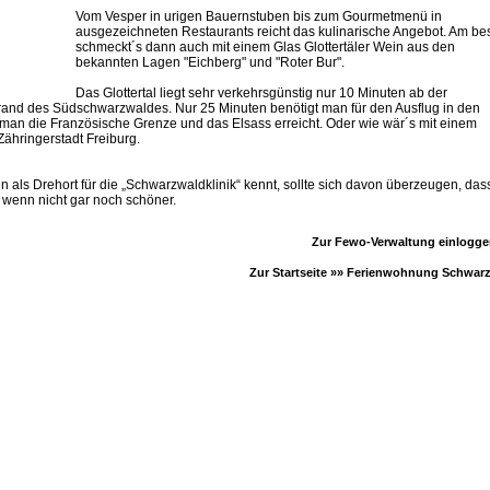
Vom Vesper in urigen Bauernstuben bis zum Gourmetmenü in
ausgezeichneten Restaurants reicht das kulinarische Angebot. Am be
schmeckt´s dann auch mit einem Glas Glottertäler Wein aus den
bekannten Lagen "Eichberg" und "Roter Bur".
Das Glottertal liegt sehr verkehrsgünstig nur 10 Minuten ab der
and des Südschwarzwaldes. Nur 25 Minuten benötigt man für den Ausflug in den
an die Französische Grenze und das Elsass erreicht. Oder wie wär´s mit einem
Zähringerstadt Freiburg.
 als Drehort für die „Schwarzwaldklinik“ kennt, sollte sich davon überzeugen, das
- wenn nicht gar noch schöner.
Zur Fewo-Verwaltung einlogg
Zur Startseite »»
Ferienwohnung Schwar