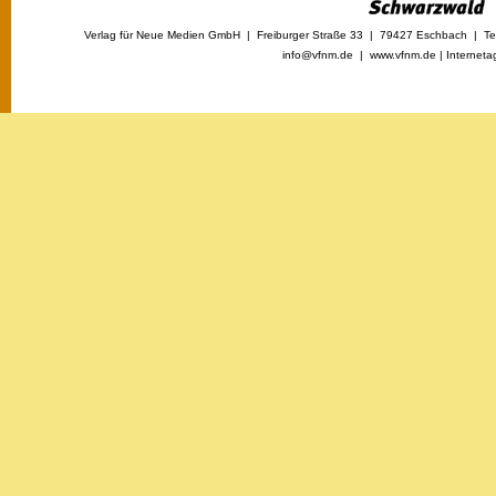
Verlag für Neue Medien GmbH | Freiburger Straße 33 | 79427 Eschbach | Tel
info@vfnm.de |
www.vfnm.de
|
Interneta