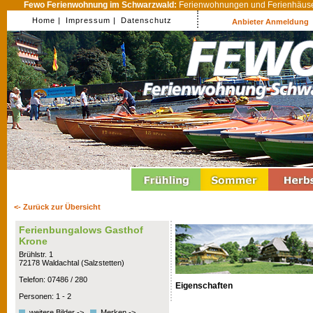
Fewo Ferienwohnung im Schwarzwald:
Ferienwohnungen und Ferienhäuser
Home |
Impressum |
Datenschutz
Anbieter Anmeldung
<- Zurück zur Übersicht
Ferienbungalows Gasthof
Krone
Brühlstr. 1
72178 Waldachtal (Salzstetten)
Telefon: 07486 / 280
Eigenschaften
Personen: 1 - 2
weitere Bilder ->
Merken ->