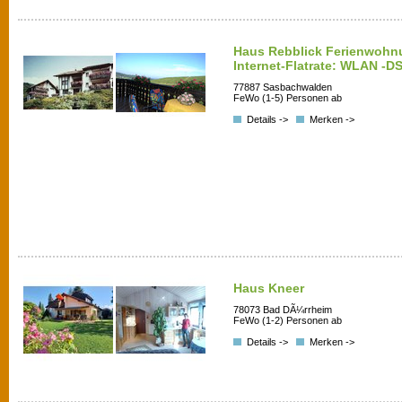
Haus Rebblick Ferienwohn
Internet-Flatrate: WLAN -DS
77887 Sasbachwalden
FeWo (1-5) Personen ab
Details ->
Merken ->
Haus Kneer
78073 Bad DÃ¼rrheim
FeWo (1-2) Personen ab
Details ->
Merken ->