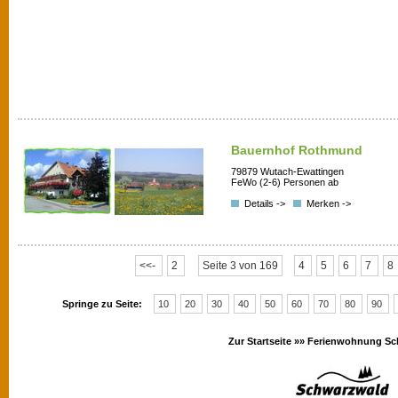
Bauernhof Rothmund
79879 Wutach-Ewattingen
FeWo (2-6) Personen ab
Details ->
Merken ->
<<-
2
Seite 3 von 169
4
5
6
7
8
Springe zu Seite:
10
20
30
40
50
60
70
80
90
Zur Startseite »»
Ferienwohnung Sc