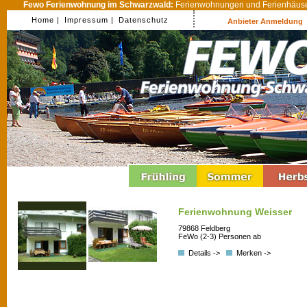
Fewo Ferienwohnung im Schwarzwald:
Ferienwohnungen und Ferienhäuser
Home |
Impressum |
Datenschutz
Anbieter Anmeldung
Ferienwohnung Weisser
79868 Feldberg
FeWo (2-3) Personen ab
Details ->
Merken ->