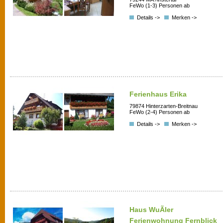
FeWo (1-3) Personen ab
Details ->
Merken ->
Ferienhaus Erika
79874 Hinterzarten-Breitnau
FeWo (2-4) Personen ab
Details ->
Merken ->
Haus WuÃler
Ferienwohnung Fernblick