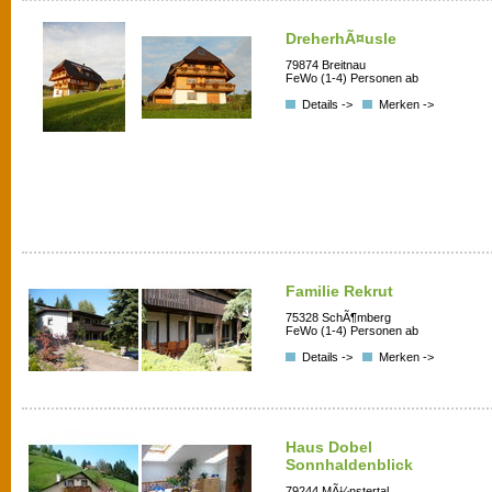
DreherhÃ¤usle
79874 Breitnau
FeWo (1-4) Personen ab
Details ->
Merken ->
Familie Rekrut
75328 SchÃ¶mberg
FeWo (1-4) Personen ab
Details ->
Merken ->
Haus Dobel
Sonnhaldenblick
79244 MÃ¼nstertal