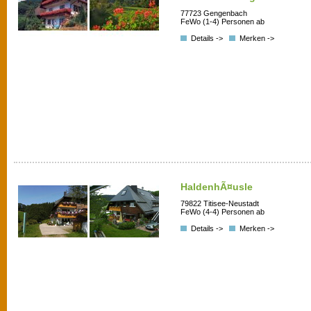
77723 Gengenbach
FeWo (1-4) Personen ab
Details ->
Merken ->
HaldenhÃ¤usle
79822 Titisee-Neustadt
FeWo (4-4) Personen ab
Details ->
Merken ->