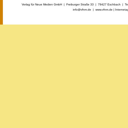
Verlag für Neue Medien GmbH | Freiburger Straße 33 | 79427 Eschbach | Tel
info@vfnm.de |
www.vfnm.de
|
Interneta