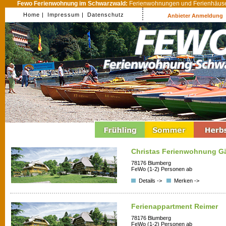
Fewo Ferienwohnung im Schwarzwald:
Ferienwohnungen und Ferienhäuser
Home |
Impressum |
Datenschutz
Anbieter Anmeldung
Christas Ferienwohnung G
78176 Blumberg
FeWo (1-2) Personen ab
Details ->
Merken ->
Ferienappartment Reimer
78176 Blumberg
FeWo (1-2) Personen ab