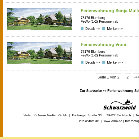
Ferienwohnung Sonja Mull
78176 Blumberg
FeWo (1-2) Personen ab
Details ->
Merken ->
Ferienwohnung Vroni
78176 Blumberg
FeWo (1-2) Personen ab
Details ->
Merken ->
Seite 1 von 2
2
->
Zur Startseite »»
Ferienwohnung Sc
Verlag für Neue Medien GmbH | Freiburger Straße 33 | 79427 Eschbach | Tel
info@vfnm.de |
www.vfnm.de
|
Interneta