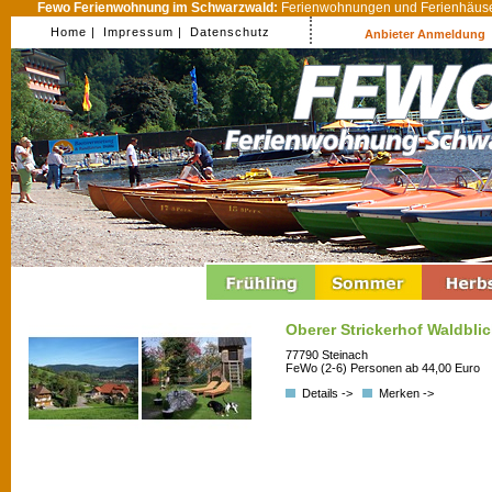
Fewo Ferienwohnung im Schwarzwald:
Ferienwohnungen und Ferienhäuser
Home |
Impressum |
Datenschutz
Anbieter Anmeldung
Oberer Strickerhof Waldbli
77790 Steinach
FeWo (2-6) Personen ab 44,00 Euro
Details ->
Merken ->