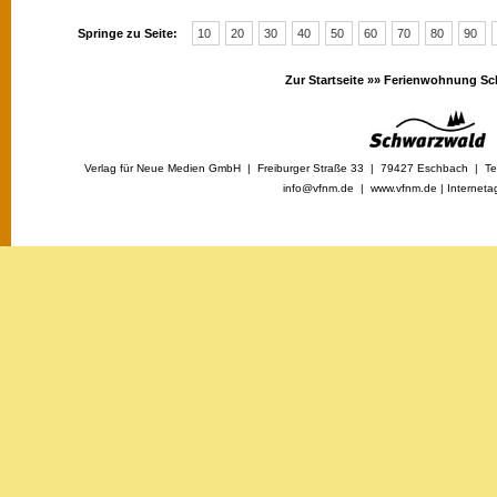
Springe zu Seite:
10
20
30
40
50
60
70
80
90
Zur Startseite »»
Ferienwohnung Sc
Verlag für Neue Medien GmbH | Freiburger Straße 33 | 79427 Eschbach | Tel
info@vfnm.de |
www.vfnm.de
|
Interneta