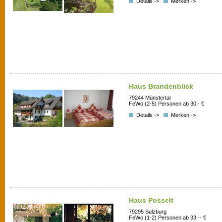
Details ->
Merken ->
Haus Brandenblick
79244 Münstertal
FeWo (2-5) Personen ab 30,- €
Details ->
Merken ->
Haus Posselt
79295 Sulzburg
FeWo (1-2) Personen ab 33,-- €