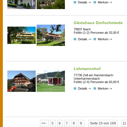
Details ->
Merken ->
Gästehaus Dorfschmiede
79837 Ibach
FeWo (1-2) Personen ab 32,00 €
Details ->
Merken ->
Lehmannshof
77736 Zell am Harmersbach-
Unterharmersbach
FeWo (2-4) Personen ab 50,00 €
Details ->
Merken ->
<<-
5
6
7
8
9
Seite 10 von 169
11