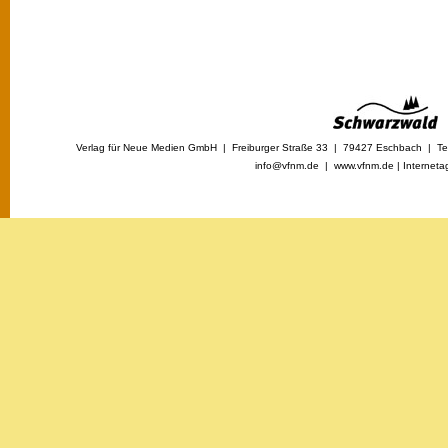
Verlag für Neue Medien GmbH | Freiburger Straße 33 | 79427 Eschbach | Tel
info@vfnm.de |
www.vfnm.de
|
Interneta