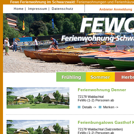
Fewo Ferienwohnung im Schwarzwald:
Ferienwohnungen und Ferienhäuser
Home |
Impressum |
Datenschutz
Anbieter Anmeldung
Ferienwohnung Denner
72178 Waldachtal
FeWo (1-2) Personen ab
Details ->
Merken ->
Ferienbungalows Gasthof 
72178 Waldachtal (Salzstetten)
FeWo (1-2) Personen ab