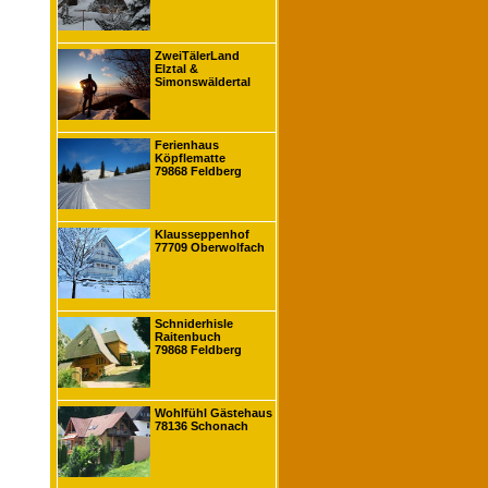
ZweiTälerLand
Elztal &
Simonswäldertal
Ferienhaus
Köpflematte
79868 Feldberg
Klausseppenhof
77709 Oberwolfach
Schniderhisle
Raitenbuch
79868 Feldberg
Wohlfühl Gästehaus
78136 Schonach