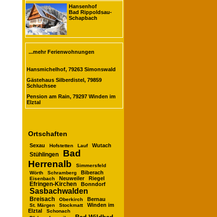
Hansenhof
Bad Rippoldsau-
Schapbach
...mehr Ferienwohnungen
Hansmichelhof, 79263 Simonswald
Gästehaus Silberdistel, 79859
Schluchsee
Pension am Rain, 79297 Winden im
Elztal
Ortschaften
Sexau
Wutach
Hofstetten
Lauf
Bad
Stühlingen
Herrenalb
Simmersfeld
Biberach
Wörth
Schramberg
Neuweiler
Riegel
Eisenbach
Efringen-Kirchen
Bonndorf
Sasbachwalden
Breisach
Bernau
Oberkirch
Winden im
St. Märgen
Stockmatt
Elztal
Schonach