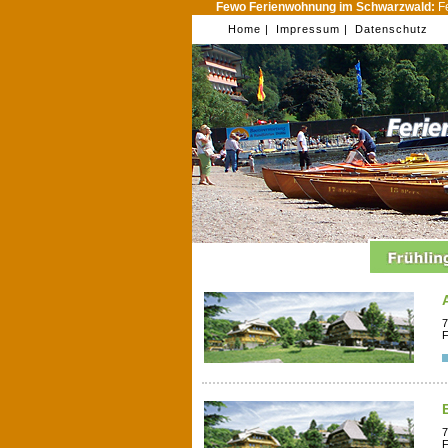
Fewo Ferienwohnung im Schwarzwald:
Fe
Home |
Impressum |
Datenschutz
7
F
7
F