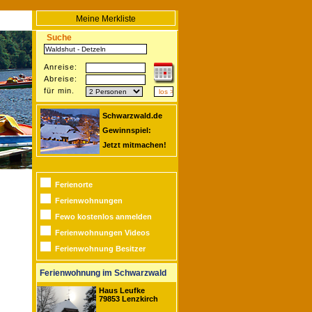
Meine Merkliste
Suche
Anreise:
Abreise:
für min.
Schwarzwald.de
Gewinnspiel:
Jetzt mitmachen!
Ferienorte
Ferienwohnungen
Fewo kostenlos anmelden
Ferienwohnungen Videos
Ferienwohnung Besitzer
Ferienwohnung im Schwarzwald
Haus Leufke
79853 Lenzkirch