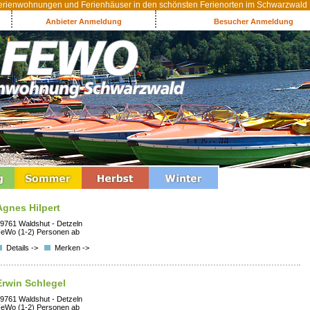
rienwohnungen und Ferienhäuser in den schönsten Ferienorten im Schwarzwald
Anbieter Anmeldung
Besucher Anmeldung
Agnes Hilpert
9761 Waldshut - Detzeln
eWo (1-2) Personen ab
Details ->
Merken ->
Erwin Schlegel
9761 Waldshut - Detzeln
eWo (1-2) Personen ab