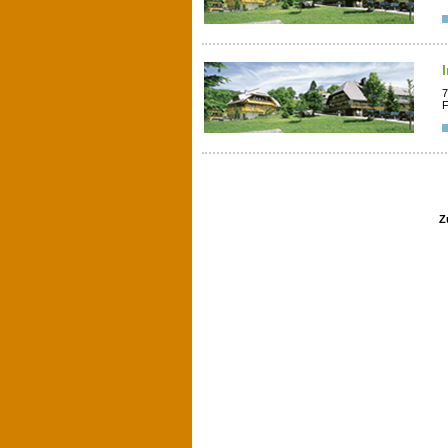
7
F
Z