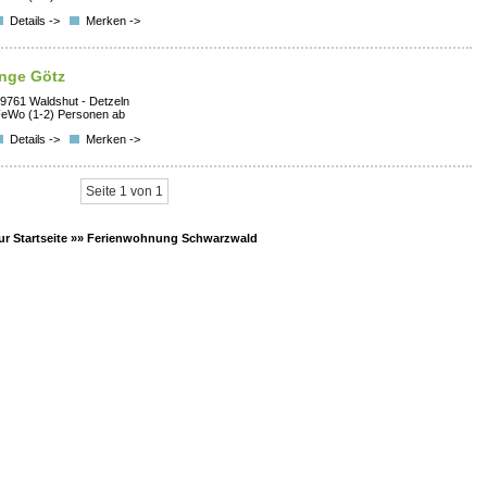
Details ->
Merken ->
Inge Götz
9761 Waldshut - Detzeln
eWo (1-2) Personen ab
Details ->
Merken ->
Seite 1 von 1
ur Startseite »»
Ferienwohnung Schwarzwald