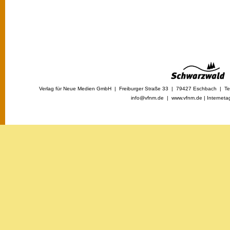
Verlag für Neue Medien GmbH | Freiburger Straße 33 | 79427 Eschbach | Tel
info@vfnm.de |
www.vfnm.de
|
Interneta