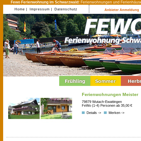
Fewo Ferienwohnung im Schwarzwald:
Ferienwohnungen und Ferienhäuser
Home |
Impressum |
Datenschutz
Anbieter Anmeldung
Ferienwohnungen Meister
79879 Wutach-Ewattingen
FeWo (1-4) Personen ab 35,00 €
Details ->
Merken ->