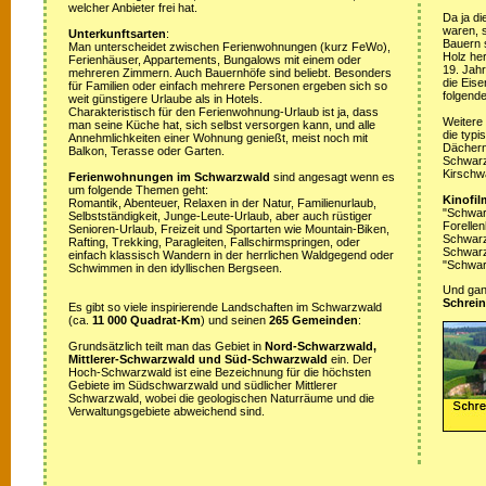
welcher Anbieter frei hat.
Da ja di
waren, s
Unterkunftsarten
:
Bauern 
Man unterscheidet zwischen Ferienwohnungen (kurz FeWo),
Holz her
Ferienhäuser, Appartements, Bungalows mit einem oder
19. Jah
mehreren Zimmern. Auch Bauernhöfe sind beliebt. Besonders
die Eis
für Familien oder einfach mehrere Personen ergeben sich so
folgende
weit günstigere Urlaube als in Hotels.
Charakteristisch für den Ferienwohnung-Urlaub ist ja, dass
Weitere
man seine Küche hat, sich selbst versorgen kann, und alle
die typ
Annehmlichkeiten einer Wohnung genießt, meist noch mit
Dächern
Balkon, Terasse oder Garten.
Schwarz
Kirschw
Ferienwohnungen im Schwarzwald
sind angesagt wenn es
um folgende Themen geht:
Kinofil
Romantik, Abenteuer, Relaxen in der Natur, Familienurlaub,
"Schwar
Selbstständigkeit, Junge-Leute-Urlaub, aber auch rüstiger
Forellen
Senioren-Urlaub, Freizeit und Sportarten wie Mountain-Biken,
Schwarzw
Rafting, Trekking, Paragleiten, Fallschirmspringen, oder
Schwarz
einfach klassisch Wandern in der herrlichen Waldgegend oder
"Schwar
Schwimmen in den idyllischen Bergseen.
Und ganz
Schrein
Es gibt so viele inspirierende Landschaften im Schwarzwald
(ca.
11 000 Quadrat-Km
) und seinen
265 Gemeinden
:
Grundsätzlich teilt man das Gebiet in
Nord-Schwarzwald,
Mittlerer-Schwarzwald und Süd-Schwarzwald
ein. Der
Hoch-Schwarzwald ist eine Bezeichnung für die höchsten
Gebiete im Südschwarzwald und südlicher Mittlerer
Schwarzwald, wobei die geologischen Naturräume und die
Verwaltungsgebiete abweichend sind.