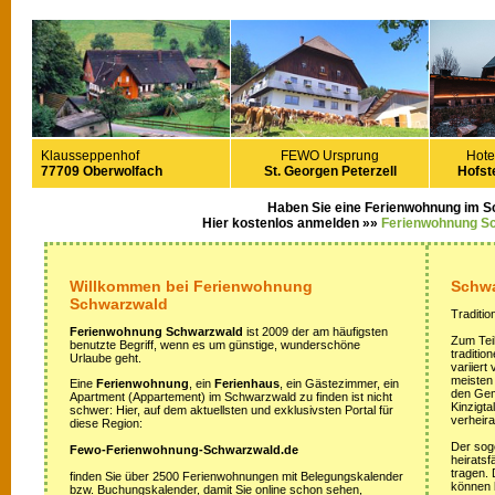
Klausseppenhof
FEWO Ursprung
Hote
77709 Oberwolfach
St. Georgen Peterzell
Hofste
Haben Sie eine Ferienwohnung im 
Hier kostenlos anmelden »»
Ferienwohnung S
Willkommen bei Ferienwohnung
Schwa
Schwarzwald
Traditio
Ferienwohnung Schwarzwald
ist 2009 der am häufigsten
Zum Teil
benutzte Begriff, wenn es um günstige, wunderschöne
traditi
Urlaube geht.
variiert
meisten
Eine
Ferienwohnung
, ein
Ferienhaus
, ein Gästezimmer, ein
den Gem
Apartment (Appartement) im Schwarzwald zu finden ist nicht
Kinzigta
schwer: Hier, auf dem aktuellsten und exklusivsten Portal für
verheira
diese Region:
Der sog
Fewo-Ferienwohnung-Schwarzwald.de
heirats
tragen.
finden Sie über 2500 Ferienwohnungen mit Belegungskalender
können 
bzw. Buchungskalender, damit Sie online schon sehen,