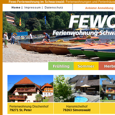
Fewo Ferienwohnung im Schwarzwald:
Ferienwohnungen und Ferienhäuser
Home |
Impressum |
Datenschutz
Anbieter Anmeldung
Ferienwohnung Dischenhof
Hansmichelhof
79271 St. Peter
79263 Simonswald