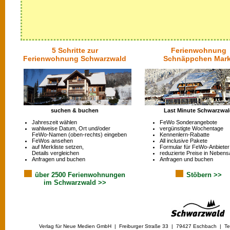
5 Schritte zur
Ferienwohnung
Ferienwohnung Schwarzwald
Schnäppchen Mark
suchen & buchen
Last Minute Schwarzwa
Jahreszeit wählen
FeWo Sonderangebote
wahlweise Datum, Ort und/oder
vergünstigte Wochentage
FeWo-Namen (oben-rechts) eingeben
Kennenlern-Rabatte
FeWos ansehen
All inclusive Pakete
auf Merkliste setzen,
Formular für FeWo-Anbieter
Details vergleichen
reduzierte Preise in Nebens
Anfragen und buchen
Anfragen und buchen
über 2500 Ferienwohnungen
Stöbern >>
im Schwarzwald >>
Verlag für Neue Medien GmbH | Freiburger Straße 33 | 79427 Eschbach | Tel