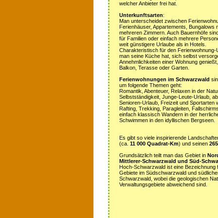
welcher Anbieter frei hat.
Unterkunftsarten
:
Man unterscheidet zwischen Ferienwohn
Ferienhäuser, Appartements, Bungalows m
mehreren Zimmern. Auch Bauernhöfe sind
für Familien oder einfach mehrere Person
weit günstigere Urlaube als in Hotels.
Charakteristisch für den Ferienwohnung-Ur
man seine Küche hat, sich selbst versorg
Annehmlichkeiten einer Wohnung genießt,
Balkon, Terasse oder Garten.
Ferienwohnungen im Schwarzwald
sin
um folgende Themen geht:
Romantik, Abenteuer, Relaxen in der Natur
Selbstständigkeit, Junge-Leute-Urlaub, ab
Senioren-Urlaub, Freizeit und Sportarten 
Rafting, Trekking, Paragleiten, Fallschirm
einfach klassisch Wandern in der herrli
Schwimmen in den idyllischen Bergseen.
Es gibt so viele inspirierende Landschaf
(ca.
11 000 Quadrat-Km
) und seinen
26
Grundsätzlich teilt man das Gebiet in
Nor
Mittlerer-Schwarzwald und Süd-Schw
Hoch-Schwarzwald ist eine Bezeichnung f
Gebiete im Südschwarzwald und südlicher 
Schwarzwald, wobei die geologischen Na
Verwaltungsgebiete abweichend sind.