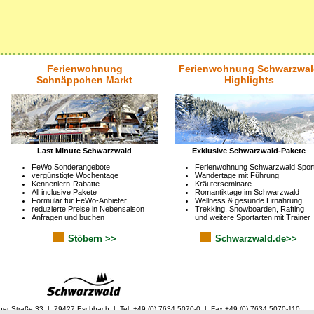
Ferienwohnung
Ferienwohnung Schwarzwal
Schnäppchen Markt
Highlights
Last Minute Schwarzwald
Exklusive Schwarzwald-Pakete
FeWo Sonderangebote
Ferienwohnung Schwarzwald Spor
vergünstigte Wochentage
Wandertage mit Führung
Kennenlern-Rabatte
Kräuterseminare
All inclusive Pakete
Romantiktage im Schwarzwald
Formular für FeWo-Anbieter
Wellness & gesunde Ernährung
reduzierte Preise in Nebensaison
Trekking, Snowboarden, Rafting
Anfragen und buchen
und weitere Sportarten mit Trainer
Stöbern >>
Schwarzwald.de>>
ger Straße 33 | 79427 Eschbach | Tel. +49 (0) 7634 5070-0 | Fax +49 (0) 7634 5070-110