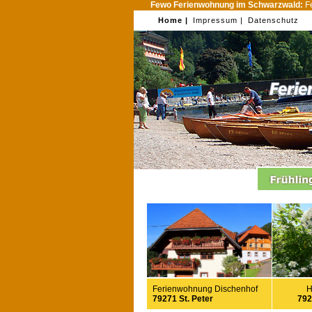
Fewo Ferienwohnung im Schwarzwald:
Fe
Home |
Impressum |
Datenschutz
Ferienwohnung Dischenhof
H
79271 St. Peter
792