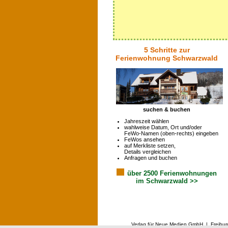
5 Schritte zur
Ferienwohnung Schwarzwald
suchen & buchen
Jahreszeit wählen
wahlweise Datum, Ort und/oder
FeWo-Namen (oben-rechts) eingeben
FeWos ansehen
auf Merkliste setzen,
Details vergleichen
Anfragen und buchen
über 2500 Ferienwohnungen
im Schwarzwald >>
Verlag für Neue Medien GmbH | Freibur