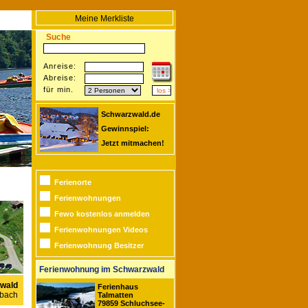
Meine Merkliste
Suche
Anreise:
Abreise:
für min.
Schwarzwald.de
Gewinnspiel:
Jetzt mitmachen!
Ferienorte
Ferienwohnungen
Fewo kostenlos anmelden
Ferienwohnungen Videos
Ferienwohnung Besitzer
Ferienwohnung im Schwarzwald
wald
Ferienhaus
pbach
Talmatten
79859 Schluchsee-