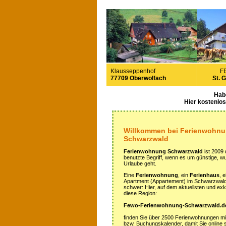
Klausseppenhof
F
77709 Oberwolfach
St. 
Hab
Hier kostenlo
Willkommen bei Ferienwohn
Schwarzwald
Ferienwohnung Schwarzwald
ist 2009 
benutzte Begriff, wenn es um günstige, 
Urlaube geht.
Eine
Ferienwohnung
, ein
Ferienhaus
, 
Apartment (Appartement) im Schwarzwald z
schwer: Hier, auf dem aktuellsten und exkl
diese Region:
Fewo-Ferienwohnung-Schwarzwald.d
finden Sie über 2500 Ferienwohnungen m
bzw. Buchungskalender, damit Sie online