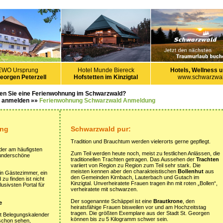
EWO Ursprung
Hotel Munde Biereck
Hotels, Wellness u
Georgen Peterzell
Hofstetten im Kinzigtal
www.schwarzwal
en Sie eine Ferienwohnung im Schwarzwald?
s anmelden »»
Ferienwohnung Schwarzwald Anmeldung
ung
Schwarzwald pur:
Tradition und Brauchtum werden vielerorts gerne gepflegt.
der am häufigsten
Zum Teil werden heute noch, meist zu festlichen Anlässen, die
wunderschöne
traditionellen Trachten getragen. Das Aussehen der
Trachten
variiert von Region zu Region zum Teil sehr stark. Die
meisten kennen aber den charakteistischen
Bollenhut
aus
ein Gästezimmer, ein
den Gemeinden Kirnbach, Lauterbach und Gutach im
u finden ist nicht
Kinzigtal. Unverheiratete Frauen tragen ihn mit roten „Bollen“,
usivsten Portal für
verheiratete mit schwarzen.
Der sogenannte Schäppel ist eine
Brautkrone
, den
e
heiratsfähige Frauen bisweilen vor und am Hochzeitstag
tragen. Die größten Exemplare aus der Stadt St. Georgen
it Belegungskalender
können bis zu 5 Kilogramm schwer sein.
 schon sehen,