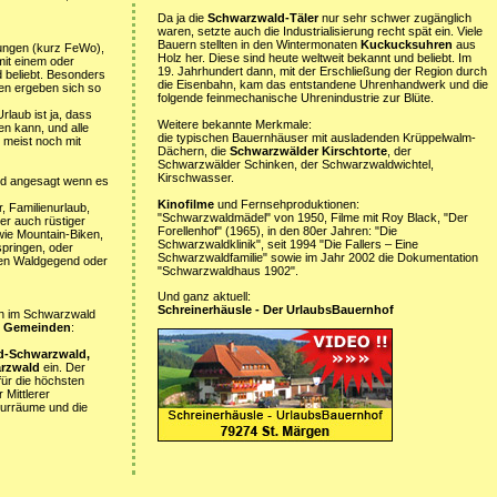
Da ja die
Schwarzwald-Täler
nur sehr schwer zugänglich
waren, setzte auch die Industrialisierung recht spät ein. Viele
Bauern stellten in den Wintermonaten
Kuckucksuhren
aus
ungen (kurz FeWo),
Holz her. Diese sind heute weltweit bekannt und beliebt. Im
it einem oder
19. Jahrhundert dann, mit der Erschließung der Region durch
 beliebt. Besonders
die Eisenbahn, kam das entstandene Uhrenhandwerk und die
en ergeben sich so
folgende feinmechanische Uhrenindustrie zur Blüte.
laub ist ja, dass
Weitere bekannte Merkmale:
en kann, und alle
die typischen Bauernhäuser mit ausladenden Krüppelwalm-
 meist noch mit
Dächern, die
Schwarzwälder Kirschtorte
, der
Schwarzwälder Schinken, der Schwarzwaldwichtel,
Kirschwasser.
d angesagt wenn es
Kinofilme
und Fernsehproduktionen:
, Familienurlaub,
"Schwarzwaldmädel" von 1950, Filme mit Roy Black, "Der
er auch rüstiger
Forellenhof" (1965), in den 80er Jahren: "Die
wie Mountain-Biken,
Schwarzwaldklinik", seit 1994 "Die Fallers – Eine
springen, oder
Schwarzwaldfamilie" sowie im Jahr 2002 die Dokumentation
chen Waldgegend oder
"Schwarzwaldhaus 1902".
Und ganz aktuell:
Schreinerhäusle - Der UrlaubsBauernhof
ten im Schwarzwald
5 Gemeinden
:
d-Schwarzwald,
arzwald
ein. Der
ür die höchsten
Mittlerer
turräume und die