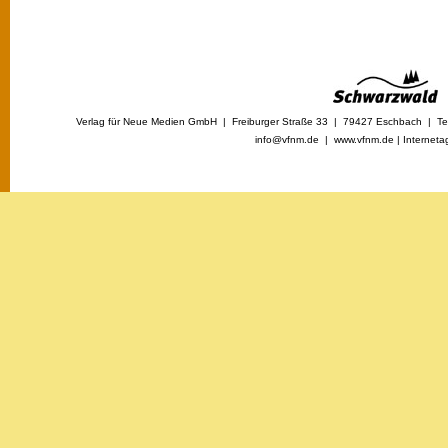
Verlag für Neue Medien GmbH | Freiburger Straße 33 | 79427 Eschbach | Tel
info@vfnm.de |
www.vfnm.de
|
Interneta