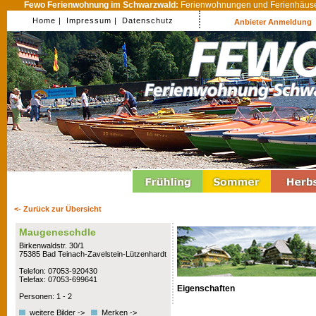
Fewo Ferienwohnung im Schwarzwald:
Ferienwohnungen und Ferienhäuser
Home |
Impressum |
Datenschutz
Anbieter Anmeldung
<- Zurück zur Übersicht
Maugeneschdle
Birkenwaldstr. 30/1
75385 Bad Teinach-Zavelstein-Lützenhardt
Telefon: 07053-920430
Telefax: 07053-699641
Eigenschaften
Personen: 1 - 2
weitere Bilder ->
Merken ->