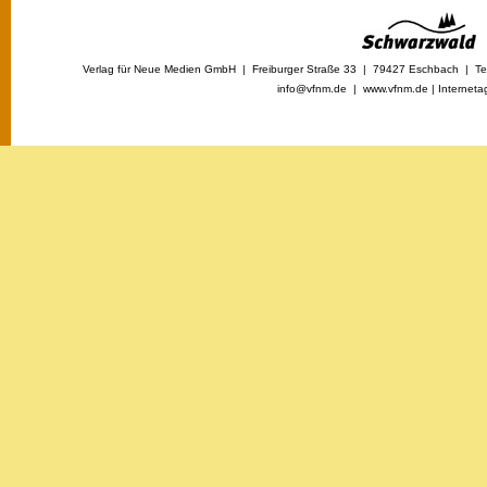
Verlag für Neue Medien GmbH | Freiburger Straße 33 | 79427 Eschbach | Tel
info@vfnm.de |
www.vfnm.de
|
Interneta