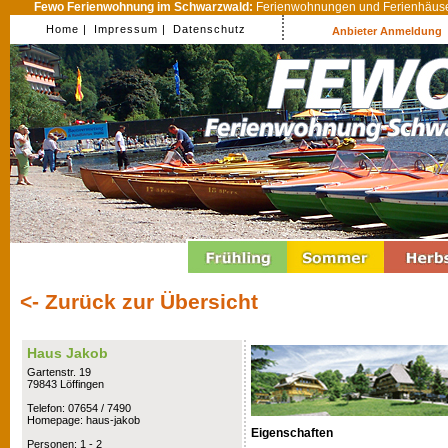
Fewo Ferienwohnung im Schwarzwald:
Ferienwohnungen und Ferienhäuser
Home |
Impressum |
Datenschutz
Anbieter Anmeldung
<- Zurück zur Übersicht
Haus Jakob
Gartenstr. 19
79843 Löffingen
Telefon: 07654 / 7490
Homepage: haus-jakob
Eigenschaften
Personen: 1 - 2