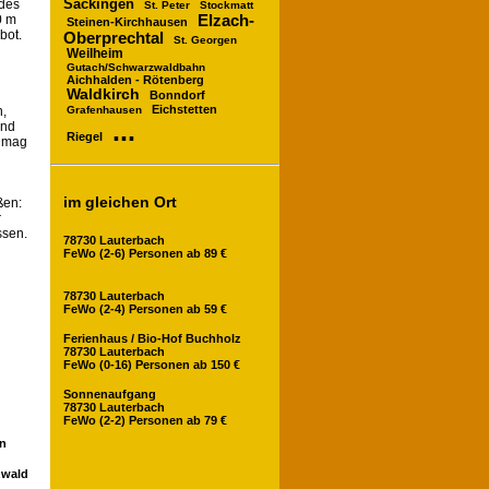
Säckingen
 des
St. Peter
Stockmatt
Elzach-
0 m
Steinen-Kirchhausen
bot.
Oberprechtal
St. Georgen
Weilheim
Gutach/Schwarzwaldbahn
Aichhalden - Rötenberg
Waldkirch
Bonndorf
Eichstetten
Grafenhausen
n,
...
und
Riegel
e mag
im gleichen Ort
ßen:
r
ssen.
78730 Lauterbach
FeWo (2-6) Personen ab 89 €
78730 Lauterbach
FeWo (2-4) Personen ab 59 €
Ferienhaus / Bio-Hof Buchholz
78730 Lauterbach
FeWo (0-16) Personen ab 150 €
Sonnenaufgang
78730 Lauterbach
FeWo (2-2) Personen ab 79 €
en
zwald