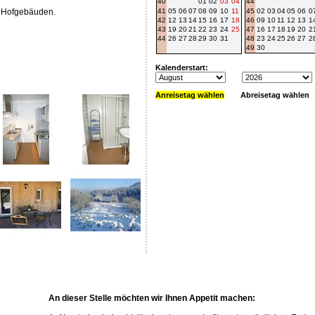
40
01
02
03
04
44
 Hofgebäuden.
41
05
06
07
08
09
10
11
45
02
03
04
05
06
0
42
12
13
14
15
16
17
18
46
09
10
11
12
13
1
43
19
20
21
22
23
24
25
47
16
17
18
19
20
2
44
26
27
28
29
30
31
48
23
24
25
26
27
2
49
30
Kalenderstart:
Anreisetag wählen
Abreisetag wählen
An dieser Stelle möchten wir Ihnen Appetit machen: