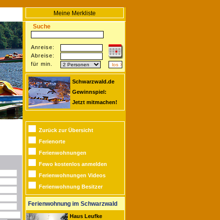
Meine Merkliste
Suche
Anreise:
Abreise:
für min.
Schwarzwald.de
Gewinnspiel:
Jetzt mitmachen!
Zurück zur Übersicht
Ferienorte
Ferienwohnungen
Fewo kostenlos anmelden
Ferienwohnungen Videos
Ferienwohnung Besitzer
Ferienwohnung im Schwarzwald
Haus Leufke