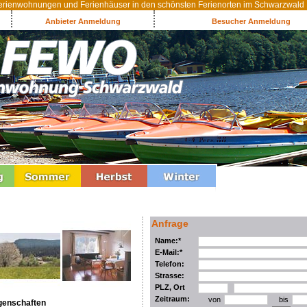
rienwohnungen und Ferienhäuser in den schönsten Ferienorten im Schwarzwald
Anbieter Anmeldung
Besucher Anmeldung
Anfrage
Name:*
E-Mail:*
Telefon:
Strasse:
PLZ, Ort
Zeitraum:
von
bis
genschaften