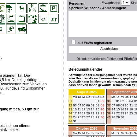
Erwachsene.
Kin
Personen:
Spezielle Wünsche / Anmerkungen:
auf FeWo registrieren
Abschicken
s:
Die mit * markierten Felder sind Pflichtfel
Belegungskalender
Achtung! Dieser Belegungskalender wurde no
m eigenen Tal. Die
vom Besitzer dieser Ferienwohnung gepflegt.
3,5 km. Drei zugehörige
Deshalb kann im Moment nicht garantiert wer
e Erwachsenen zum Verweilen
dass der von Ihnen gewählte Termin noch frei 
z.B. Hunde, sind willkommen.
August 2026
September 202
en.
Mo
Di
Mi
Do
Fr
Sa
So
Mo
Di
Mi
Do
Fr
S
31
01
02
36
01
02
03
04
0
32
03
04
05
06
07
08
09
37
07
08
09
10
11
1
gung mit ca. 53 qm zur
33
10
11
12
13
14
15
16
38
14
15
16
17
18
1
34
17
18
19
20
21
22
23
39
21
22
23
24
25
2
35
24
25
26
27
28
29
30
40
28
29
30
36
31
ich, einen offenen
Oktober 2026
November 202
hlafzimmer.
Mo
Di
Mi
Do
Fr
Sa
So
Mo
Di
Mi
Do
Fr
S