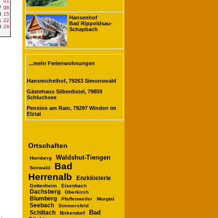
01
7
08
4
15
Hansenhof
1
22
Bad Rippoldsau-
8
29
Schapbach
...mehr Ferienwohnungen
Hansmichelhof, 79263 Simonswald
Gästehaus Silberdistel, 79859
Schluchsee
Pension am Rain, 79297 Winden im
Elztal
Ortschaften
Waldshut-Tiengen
Hornberg
Bad
Seewald
Herrenalb
Enzklösterle
Gottenheim
Eisenbach
Dachsberg
Oberkirch
Blumberg
Pfaffenweiler
Murgtal
Seebach
Simmersfeld
Bad
Schiltach
Birkendorf