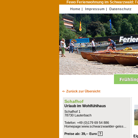
Fewo Ferienwohnung im Schwarzwald:
Fe
Home |
Impressum |
Datenschutz
<- Zurück zur Übersicht
Schafhof
Urlaub im Wohlfühlhaus
Schafhof 1
78730 Lauterbach
Telefon: +49 (0)179 69 54 886
Homepage:www.schwarzwaelder-geiss...
Preise ab: 39,-- Euro
?
Ei