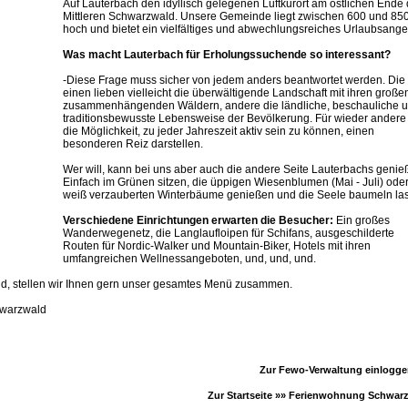
Auf Lauterbach den idyllisch gelegenen Luftkurort am östlichen Ende
Mittleren Schwarzwald. Unsere Gemeinde liegt zwischen 600 und 85
hoch und bietet ein vielfältiges und abwechlungsreiches Urlaubsange
Was macht Lauterbach für Erholungssuchende so interessant?
-Diese Frage muss sicher von jedem anders beantwortet werden. Die
einen lieben vielleicht die überwältigende Landschaft mit ihren große
zusammenhängenden Wäldern, andere die ländliche, beschauliche 
traditionsbewusste Lebensweise der Bevölkerung. Für wieder ander
die Möglichkeit, zu jeder Jahreszeit aktiv sein zu können, einen
besonderen Reiz darstellen.
Wer will, kann bei uns aber auch die andere Seite Lauterbachs genie
Einfach im Grünen sitzen, die üppigen Wiesenblumen (Mai - Juli) ode
weiß verzauberten Winterbäume genießen und die Seele baumeln la
Verschiedene Einrichtungen erwarten die Besucher:
Ein großes
Wanderwegenetz, die Langlaufloipen für Schifans, ausgeschilderte
Routen für Nordic-Walker und Mountain-Biker, Hotels mit ihren
umfangreichen Wellnessangeboten, und, und, und.
, stellen wir Ihnen gern unser gesamtes Menü zusammen.
chwarzwald
Zur Fewo-Verwaltung einlogg
Zur Startseite »»
Ferienwohnung Schwar