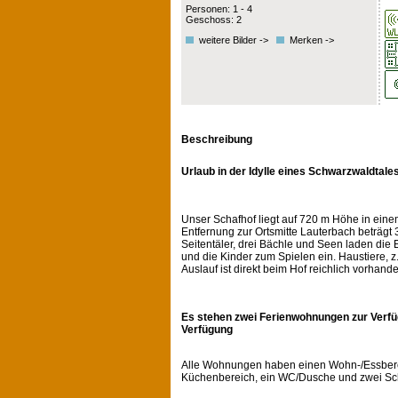
Personen: 1 - 4
Geschoss: 2
weitere Bilder ->
Merken ->
Beschreibung
Urlaub in der Idylle eines Schwarzwaldtale
Unser Schafhof liegt auf 720 m Höhe in eine
Entfernung zur Ortsmitte Lauterbach beträgt 
Seitentäler, drei Bächle und Seen laden di
und die Kinder zum Spielen ein. Haustiere, 
Auslauf ist direkt beim Hof reichlich vorhand
Es stehen zwei Ferienwohnungen zur Verfü
Verfügung
Alle Wohnungen haben einen Wohn-/Essbere
Küchenbereich, ein WC/Dusche und zwei Sc