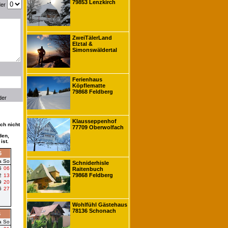
79853 Lenzkirch
der
ZweiTälerLand
Elztal &
Simonswäldertal
Ferienhaus
Köpflematte
79868 Feldberg
der
Klausseppenhof
ch nicht
77709 Oberwolfach
den,
ist.
6
a
So
Schniderhisle
5
06
Raitenbuch
79868 Feldberg
2
13
9
20
6
27
Wohlfühl Gästehaus
78136 Schonach
6
a
So