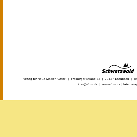
Verlag für Neue Medien GmbH | Freiburger Straße 33 | 79427 Eschbach | Tel
info@vfnm.de |
www.vfnm.de
|
Interneta