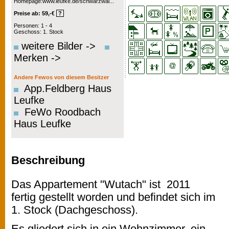
Homepage:www.leufke.de/schwarzwal...
Preise ab: 59,-€
?
Personen: 1 - 4
Geschoss: 1. Stock
weitere Bilder ->
Merken ->
Andere Fewos von diesem Besitzer
App.Feldberg Haus
Leufke
FeWo Roodbach
Haus Leufke
Beschreibung
Das Appartement "Wutach" ist 2011
fertig gestellt worden und befindet sich im
1. Stock (Dachgeschoss).
Es gliedert sich in ein Wohnzimmer, ein