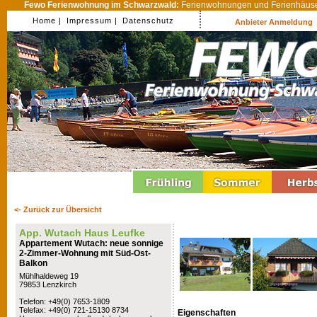
Fewo Ferienwohnung im Schwarzwald:
Ferienwohnungen und Ferienhäuser
Home |
Impressum |
Datenschutz
Anbieter Anmeldung
<- Zurück zur Übersicht
App. Wutach Haus Leufke
Appartement Wutach: neue sonnige
2-Zimmer-Wohnung mit Süd-Ost-
Balkon
Mühlhaldeweg 19
79853 Lenzkirch
Telefon: +49(0) 7653-1809
Telefax: +49(0) 721-15130 8734
Eigenschaften