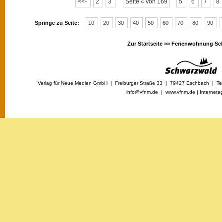
<<-
2
3
Seite 4 von 169
5
6
7
8
Springe zu Seite:
10
20
30
40
50
60
70
80
90
Zur Startseite »»
Ferienwohnung Sc
Verlag für Neue Medien GmbH | Freiburger Straße 33 | 79427 Eschbach | Tel
info@vfnm.de |
www.vfnm.de
|
Interneta