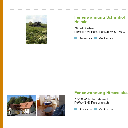
Ferienwohnung Schuhhof, F
Helmle
79874 Breitnau
FeWo (2-6) Personen ab 36 € - 60 €
Details ->
Merken ->
Ferienwohnung Himmelsba
77790 Welschensteinach
FeWo (1-6) Personen ab
Details ->
Merken ->