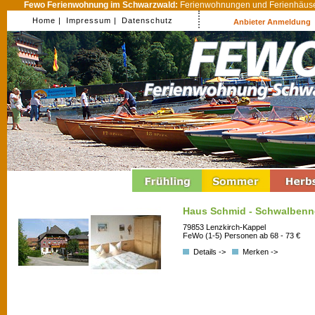
Fewo Ferienwohnung im Schwarzwald:
Ferienwohnungen und Ferienhäuser
Home |
Impressum |
Datenschutz
Anbieter Anmeldung
Haus Schmid - Schwalbenne
79853 Lenzkirch-Kappel
FeWo (1-5) Personen ab 68 - 73 €
Details ->
Merken ->