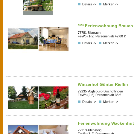
Details ->
Merken ->
**** Ferienwohnung Brauch
77781 Biberach
FeWo (1-2) Personen ab 42,00 €
Details ->
Merken ->
Winzerhof Günter Rieflin
79235 Vogtsburg-Bischoffingen
FeWo (2-5) Personen ab 38 €
Details ->
Merken ->
Ferienwohnung Wackenhut
72213 Altensteig
FeWo (1-2) Personen ab