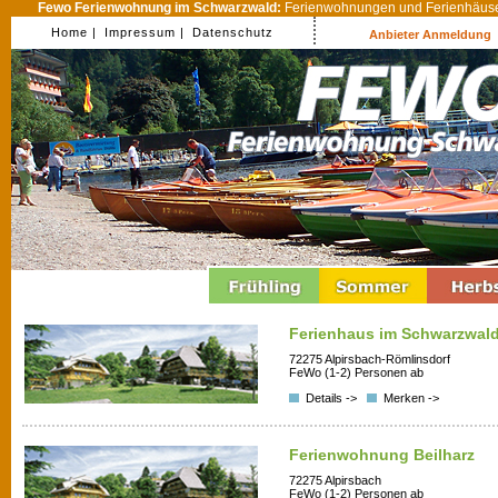
Fewo Ferienwohnung im Schwarzwald:
Ferienwohnungen und Ferienhäuser
Home |
Impressum |
Datenschutz
Anbieter Anmeldung
Ferienhaus im Schwarzwal
72275 Alpirsbach-Römlinsdorf
FeWo (1-2) Personen ab
Details ->
Merken ->
Ferienwohnung Beilharz
72275 Alpirsbach
FeWo (1-2) Personen ab