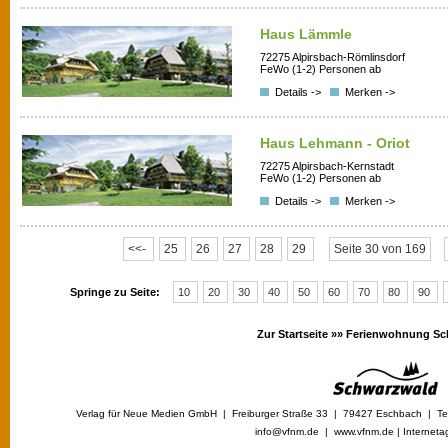
Haus Lämmle
72275 Alpirsbach-Römlinsdorf
FeWo (1-2) Personen ab
Details ->
Merken ->
Haus Lehmann - Oriot
72275 Alpirsbach-Kernstadt
FeWo (1-2) Personen ab
Details ->
Merken ->
<<-
25
26
27
28
29
Seite 30 von 169
Springe zu Seite:
10
20
30
40
50
60
70
80
90
Zur Startseite »»
Ferienwohnung Sc
Verlag für Neue Medien GmbH | Freiburger Straße 33 | 79427 Eschbach | Tel
info@vfnm.de |
www.vfnm.de
|
Interneta