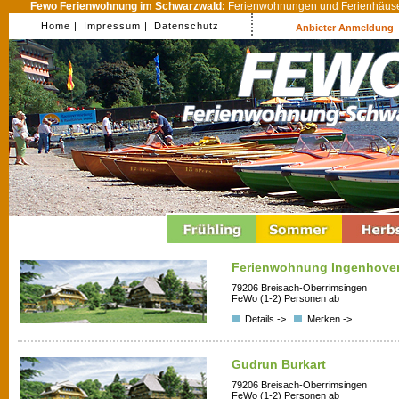
Fewo Ferienwohnung im Schwarzwald:
Ferienwohnungen und Ferienhäuser
Home |
Impressum |
Datenschutz
Anbieter Anmeldung
Ferienwohnung Ingenhove
79206 Breisach-Oberrimsingen
FeWo (1-2) Personen ab
Details ->
Merken ->
Gudrun Burkart
79206 Breisach-Oberrimsingen
FeWo (1-2) Personen ab