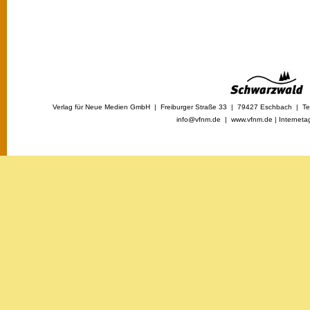
Verlag für Neue Medien GmbH | Freiburger Straße 33 | 79427 Eschbach | Tel
info@vfnm.de |
www.vfnm.de
|
Interneta