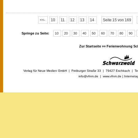
<<-
10
11
12
13
14
Seite 15 von 169
Springe zu Seite:
10
20
30
40
50
60
70
80
90
Zur Startseite »»
Ferienwohnung Sc
Verlag für Neue Medien GmbH | Freiburger Straße 33 | 79427 Eschbach | Tel
info@vfnm.de |
www.vfnm.de
|
Interneta