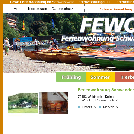
Fewo Ferienwohnung im Schwarzwald:
Ferienwohnungen und Ferienhäuser
Home |
Impressum |
Datenschutz
Anbieter Anmeldung
Ferienwohnung Schwende
79183 Waldkirch - Kollnau
FeWo (1-6) Personen ab 50 €
Details ->
Merken ->