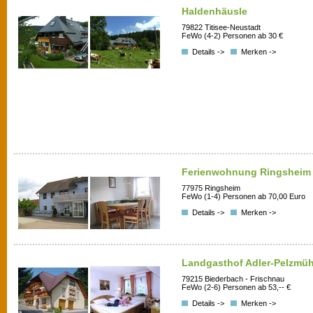
Haldenhäusle
79822 Titisee-Neustadt
FeWo (4-2) Personen ab 30 €
Details ->
Merken ->
Ferienwohnung Ringsheim W
77975 Ringsheim
FeWo (1-4) Personen ab 70,00 Euro
Details ->
Merken ->
Landgasthof Adler-Pelzmüh
79215 Biederbach - Frischnau
FeWo (2-6) Personen ab 53,-- €
Details ->
Merken ->