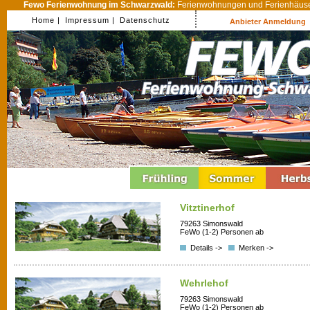
Fewo Ferienwohnung im Schwarzwald:
Ferienwohnungen und Ferienhäuser
Home |
Impressum |
Datenschutz
Anbieter Anmeldung
Vitztinerhof
79263 Simonswald
FeWo (1-2) Personen ab
Details ->
Merken ->
Wehrlehof
79263 Simonswald
FeWo (1-2) Personen ab