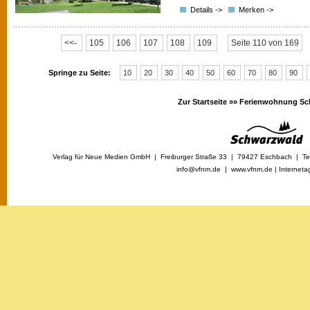
Details ->
Merken ->
<<-
105
106
107
108
109
Seite 110 von 169
Springe zu Seite:
10
20
30
40
50
60
70
80
90
Zur Startseite »»
Ferienwohnung Sc
Verlag für Neue Medien GmbH | Freiburger Straße 33 | 79427 Eschbach | Tel
info@vfnm.de |
www.vfnm.de
|
Interneta