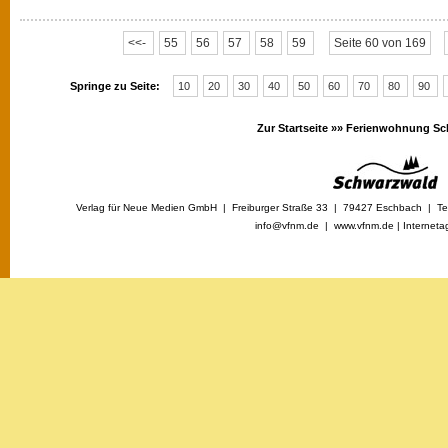
<<-
55
56
57
58
59
Seite 60 von 169
Springe zu Seite:
10
20
30
40
50
60
70
80
90
Zur Startseite »»
Ferienwohnung Sc
Verlag für Neue Medien GmbH | Freiburger Straße 33 | 79427 Eschbach | Tel
info@vfnm.de |
www.vfnm.de
|
Interneta