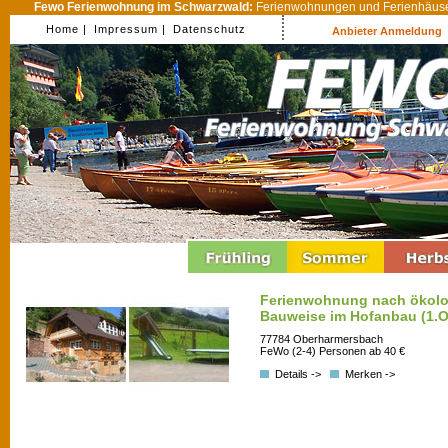
Fewo Ferienwohnung im Schwarzwald:
Ferienwohnungen und Ferienhäuser
Home |
Impressum |
Datenschutz
Anbieter Anmeldung
Ferienwohnung nach ökolo
Bauweise im Hofanbau (1.
77784 Oberharmersbach
FeWo (2-4) Personen ab 40 €
Details ->
Merken ->