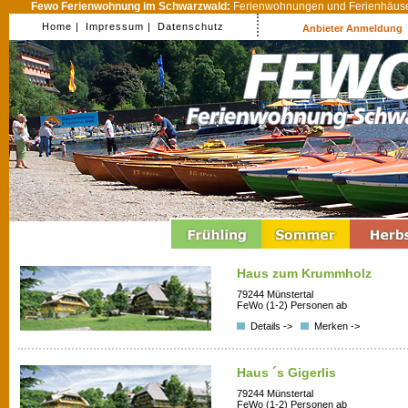
Fewo Ferienwohnung im Schwarzwald:
Ferienwohnungen und Ferienhäuser
Home |
Impressum |
Datenschutz
Anbieter Anmeldung
Haus zum Krummholz
79244 Münstertal
FeWo (1-2) Personen ab
Details ->
Merken ->
Haus ´s Gigerlis
79244 Münstertal
FeWo (1-2) Personen ab