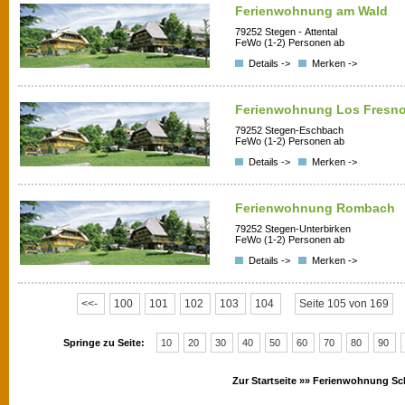
Ferienwohnung am Wald
79252 Stegen - Attental
FeWo (1-2) Personen ab
Details ->
Merken ->
Ferienwohnung Los Fresn
79252 Stegen-Eschbach
FeWo (1-2) Personen ab
Details ->
Merken ->
Ferienwohnung Rombach
79252 Stegen-Unterbirken
FeWo (1-2) Personen ab
Details ->
Merken ->
<<-
100
101
102
103
104
Seite 105 von 169
Springe zu Seite:
10
20
30
40
50
60
70
80
90
Zur Startseite »»
Ferienwohnung Sc