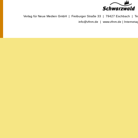
Verlag für Neue Medien GmbH | Freiburger Straße 33 | 79427 Eschbach | Tel
info@vfnm.de |
www.vfnm.de
|
Interneta