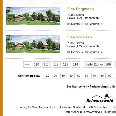
Elsa Bergmann
79350 Sexau
FeWo (1-2) Personen ab
Details ->
Merken ->
Else Schwaab
79350 Sexau
FeWo (1-2) Personen ab
Details ->
Merken ->
<<-
110
111
112
113
114
Seite 115 von 169
Springe zu Seite:
10
20
30
40
50
60
70
80
90
Zur Startseite »»
Ferienwohnung Sc
Verlag für Neue Medien GmbH | Freiburger Straße 33 | 79427 Eschbach | Tel
info@vfnm.de |
www.vfnm.de
|
Interneta