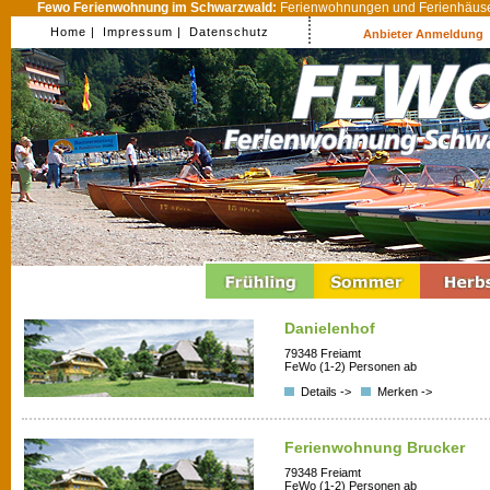
Fewo Ferienwohnung im Schwarzwald:
Ferienwohnungen und Ferienhäuser
Home |
Impressum |
Datenschutz
Anbieter Anmeldung
Danielenhof
79348 Freiamt
FeWo (1-2) Personen ab
Details ->
Merken ->
Ferienwohnung Brucker
79348 Freiamt
FeWo (1-2) Personen ab