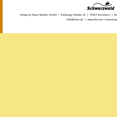
Verlag für Neue Medien GmbH | Freiburger Straße 33 | 79427 Eschbach | Tel
info@vfnm.de |
www.vfnm.de
|
Interneta