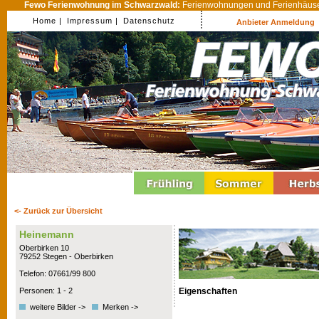
Fewo Ferienwohnung im Schwarzwald:
Ferienwohnungen und Ferienhäuser
Home |
Impressum |
Datenschutz
Anbieter Anmeldung
<- Zurück zur Übersicht
Heinemann
Oberbirken 10
79252 Stegen - Oberbirken
Telefon: 07661/99 800
Eigenschaften
Personen: 1 - 2
weitere Bilder ->
Merken ->