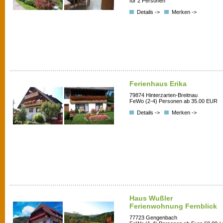
für 2 Personen
Details ->
Merken ->
Ferienhaus Erika
79874 Hinterzarten-Breitnau
FeWo (2-4) Personen ab 35.00 EUR
Details ->
Merken ->
Haus Wußler
Ferienwohnung Fernblick
77723 Gengenbach