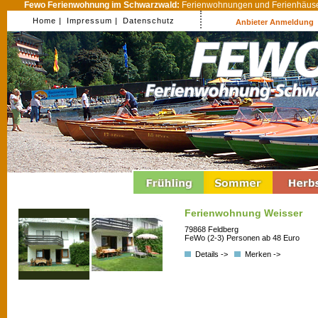
Fewo Ferienwohnung im Schwarzwald:
Ferienwohnungen und Ferienhäuser
Home |
Impressum |
Datenschutz
Anbieter Anmeldung
Ferienwohnung Weisser
79868 Feldberg
FeWo (2-3) Personen ab 48 Euro
Details ->
Merken ->