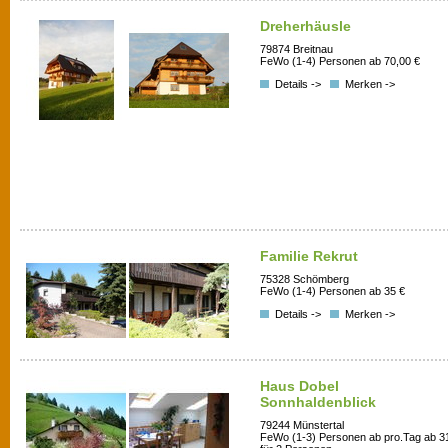
Dreherhäusle
79874 Breitnau
FeWo (1-4) Personen ab 70,00 €
Details ->
Merken ->
Familie Rekrut
75328 Schömberg
FeWo (1-4) Personen ab 35 €
Details ->
Merken ->
Haus Dobel
Sonnhaldenblick
79244 Münstertal
FeWo (1-3) Personen ab pro.Tag ab 3