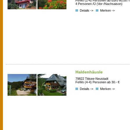
FeWo (1-4) Personen ab Euro 60,00 /
4 Personen /Ü (Vor-/Nachsaison)
Details ->
Merken ->
Haldenhäusle
79822 Titisee-Neustadt
FeWo (4-4) Personen ab 30.- €
Details ->
Merken ->