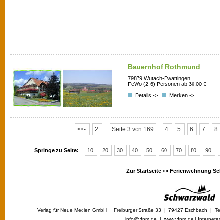
Bauernhof Rothmund
79879 Wutach-Ewattingen
FeWo (2-6) Personen ab 30,00 €
Details ->
Merken ->
<<-
2
Seite 3 von 169
4
5
6
7
8
Springe zu Seite:
10
20
30
40
50
60
70
80
90
Zur Startseite »»
Ferienwohnung Sc
Verlag für Neue Medien GmbH | Freiburger Straße 33 | 79427 Eschbach | Tel
info@vfnm.de |
www.vfnm.de
|
Interneta