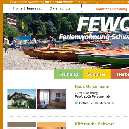
Fewo Ferienwohnung im Schwarzwald:
Ferienwohnungen und Ferienhäuser
Home |
Impressum |
Datenschutz
Anbieter Anmeldung
Haus Geiselmann
72290 Lossburg
FeWo (1-2) Personen ab
Details ->
Merken ->
Küferstube Schwarz