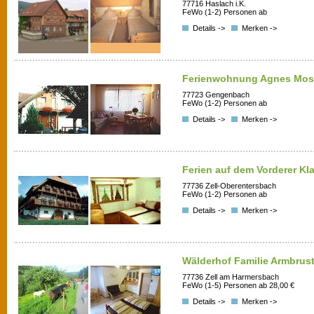
77716 Haslach i.K.
FeWo (1-2) Personen ab
Details ->
Merken ->
Ferienwohnung Agnes Mos
77723 Gengenbach
FeWo (1-2) Personen ab
Details ->
Merken ->
Ferien auf dem Vorderer K
77736 Zell-Oberentersbach
FeWo (1-2) Personen ab
Details ->
Merken ->
Wälderhof Familie Armbrust
77736 Zell am Harmersbach
FeWo (1-5) Personen ab 28,00 €
Details ->
Merken ->