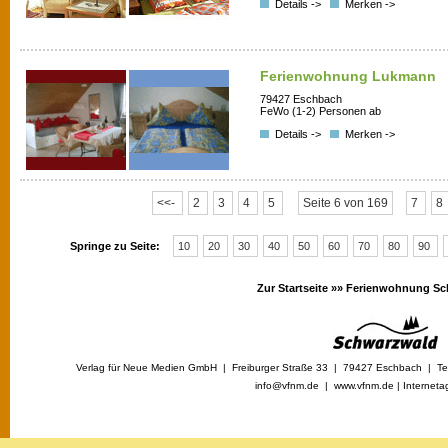
Details ->
Merken ->
Ferienwohnung Lukmann
79427 Eschbach
FeWo (1-2) Personen ab
Details ->
Merken ->
<<-
2
3
4
5
Seite 6 von 169
7
8
Springe zu Seite:
10
20
30
40
50
60
70
80
90
Zur Startseite »»
Ferienwohnung Sc
Verlag für Neue Medien GmbH | Freiburger Straße 33 | 79427 Eschbach | Tel
info@vfnm.de |
www.vfnm.de
|
Interneta