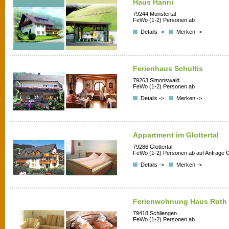
Haus Hanni
79244 Münstertal
FeWo (1-2) Personen ab
Details ->
Merken ->
Ferienhaus Schultis
79263 Simonswald
FeWo (1-2) Personen ab
Details ->
Merken ->
Appartment im Glottertal
79286 Glottertal
FeWo (1-2) Personen ab auf Anfrage €
Details ->
Merken ->
Ferienwohnung Haus Roth
79418 Schliengen
FeWo (1-2) Personen ab